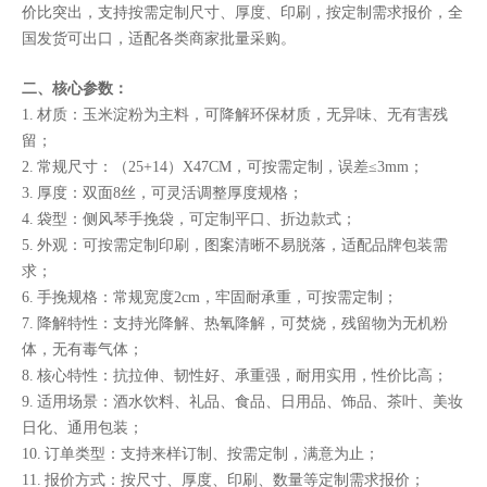
价比突出，支持按需定制尺寸、厚度、印刷，按定制需求报价，全
国发货可出口，适配各类商家批量采购。
二、核心参数：
1. 材质：玉米淀粉为主料，可降解环保材质，无异味、无有害残
留；
2. 常规尺寸：（25+14）X47CM，可按需定制，误差≤3mm；
3. 厚度：双面8丝，可灵活调整厚度规格；
4. 袋型：侧风琴手挽袋，可定制平口、折边款式；
5. 外观：可按需定制印刷，图案清晰不易脱落，适配品牌包装需
求；
6. 手挽规格：常规宽度2cm，牢固耐承重，可按需定制；
7. 降解特性：支持光降解、热氧降解，可焚烧，残留物为无机粉
体，无有毒气体；
8. 核心特性：抗拉伸、韧性好、承重强，耐用实用，性价比高；
9. 适用场景：酒水饮料、礼品、食品、日用品、饰品、茶叶、美妆
日化、通用包装；
10. 订单类型：支持来样订制、按需定制，满意为止；
11. 报价方式：按尺寸、厚度、印刷、数量等定制需求报价；