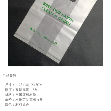
产品参数
尺寸：
（25+14）X47CM
厚度：
双层厚度：8丝
材料：
玉米淀粉材质
单价：
根据定制需求报价
颜色：
材料原色