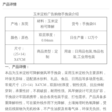
产品详情
玉米淀粉广告购物手挽袋介绍
材料：玉米淀
产地：东莞
货号：手挽袋01
粉可降解
双层厚度：
颜色：原色
日生产量：12万个
0.04mm
尺寸：
商品类型：定
用途：日用品包装,饰品包
（25+14）
制
装,工业用包装
X47CM
一、产品详情：
本品为玉米淀粉可降解侧风琴手挽袋，采用玉米淀粉为主要原料，
环保无异味，适配酒水饮料、礼品、食品、日用品等多场景包装。
常规尺寸（25+14）X47CM，双面8丝厚度，韧性优良、抗拉伸耐
穿刺，承重性好，不易破损，耐用性强。风琴侧设计可灵活扩容，
手挽设计牢固易携带，贴合各类包装手提、打包需求。产品具备多
重降解特性，可在紫外线作用下光降解、土壤掩埋时热氧降解，焚
烧后残留物为无机粉体，不产生油胶及有毒气体，环保无负担。性