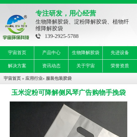
专注研发，用心经营
生物降解胶袋、淀粉降解胶袋、植物纤
维降解胶袋
139-2925-5788
宇宙首页
产品中心
生物降解胶袋
先进设备
解决方案
资讯动态
关于宇宙
荣誉资质
宇宙首页
»
应用行业
»
服装包装胶袋
玉米淀粉可降解侧风琴广告购物手挽袋