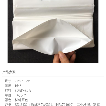
产品参数
尺寸：
21*27+5cm
厚度：
16丝
材料：
PBAT+PLA
单价：
0.6元/个
颜色：
材料原色
证书：
EN13432（原材料7W0391、制品7P1010)、工业堆肥、家庭