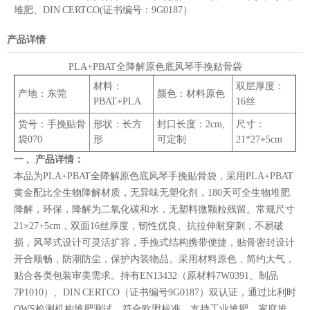
堆肥、DIN CERTCO(证书编号：9G0187）
产品详情
PLA+PBAT全降解原色底风琴手挽贴骨袋
材料：
双层厚度：
产地：东莞
颜色：材料原色
PBAT+PLA
16丝
货号：手挽贴骨
形状：长方
封口长度：2cm,
尺寸：
袋070
形
可定制
21*27+5cm
一 、产品详情：
本品为PLA+PBAT全降解原色底风琴手挽贴骨袋，采用PLA+PBAT
黄金配比全生物降解材质，无异味无塑化剂，180天可全生物堆肥
降解，环保，降解为二氧化碳和水，无塑料微颗粒残留。常规尺寸
21×27+5cm，双面16丝厚度，韧性优良、抗拉伸耐穿刺，不易破
损，风琴式设计可灵活扩容，手挽式结构携带便捷，贴骨密封设计
开合顺畅，防潮防尘，保护内装物品。采用材料原色，简约大气，
贴合各类包装审美需求。持有EN13432（原材料7W0391、制品
7P1010）、DIN CERTCO（证书编号9G0187）双认证，通过比利时
OWS检测机构堆肥测试，符合欧盟标准，支持工业堆肥、家庭堆