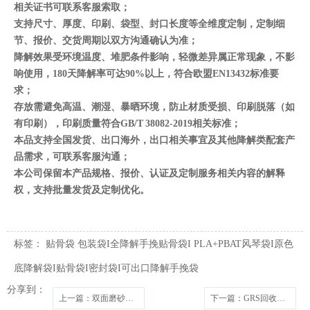
相关证书可联系客服索取；
支持尺寸、厚度、印刷、袋型、封口长度等全维度定制，定制细
节、报价、交货周期以双方沟通确认为准；
降解效果受环境温度、堆肥条件影响，轻微差异属正常现象，不影
响使用，180天降解率可达90%以上，符合欧盟EN13432标准要
求；
存放需避免高温、潮湿、暴晒环境，防止材质受损、印刷脱落（如
有印刷），印刷质量符合GB/T 38082-2019相关标准；
本品支持全国发货、出口海外，出口相关事宜及其他降解类配套产
品需求，可联系客服沟通；
本公司保留本产品规格、报价、认证及定制服务相关内容的解释
权，支持批量发货及定制优化。
标签：
贴骨袋
包装袋I全降解手挽贴骨袋I PLA+PBAT风琴袋I原色
底降解袋I贴骨袋I密封袋I可出口降解手挽袋
分享到：
上一篇
：双面磨砂贴骨袋 CPE 原色包装袋
下一篇
：GRS回收料自粘袋 服装包装袋 有GRS证书