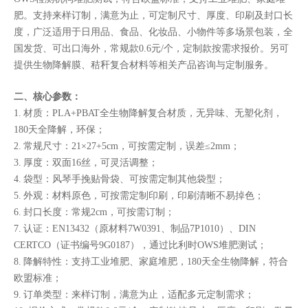
肥。支持来样订制，满意为止，可定制尺寸、厚度、印刷及封口长
度，广泛适用于日用品、食品、化妆品、小物件等多场景包装，全
国发货、可出口海外，常规款0.6元/个，定制款按需求报价。另可
提供生物降解膜、秸秆复合材料等相关产品咨询与定制服务。
二、核心参数：
1. 材质：PLA+PBAT全生物降解复合材质，无异味、无塑化剂，
180天全降解，环保；
2. 常规尺寸：21×27+5cm，可按需定制，误差≤2mm；
3. 厚度：双面16丝，可灵活调整；
4. 袋型：风琴手挽贴骨袋、可按需定制其他袋型；
5. 外观：材料原色，可按需定制印刷，印刷清晰不易掉色；
6. 封口长度：常规2cm，可按需订制；
7. 认证：EN13432（原材料7W0391、制品7P1010）、DIN
CERTCO（证书编号9G0187），通过比利时OWS堆肥测试；
8. 降解特性：支持工业堆肥、家庭堆肥，180天全生物降解，符合
欧盟标准；
9. 订单类型：来样订制，满意为止，适配多元定制需求；