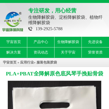
专注研发，用心经营
生物降解胶袋、淀粉降解胶袋、植物纤
维降解胶袋
139-2925-5788
宇宙首页
产品中心
生物降解胶袋
先进设备
解决方案
资讯动态
关于宇宙
荣誉资质
宇宙首页
»
应用行业
»
服装包装胶袋
PLA+PBAT全降解原色底风琴手挽贴骨袋