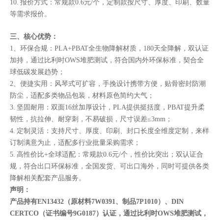
10. 报价方式：常规款0.6元/个，定制款按尺寸、厚度、印刷、数量
等需求报价。
三、核心优势：
1、环保合规：PLA+PBAT全生物降解材质，180天全降解，双认证
加持，通过比利时OWS堆肥测试，符合国内外环保标准，契合全
球低碳发展趋势；
2、便捷实用：风琴式可扩容，手挽设计携带方便，贴骨密封防潮
防尘，适配多类物品包装，材料原色简约大气；
3. 坚固耐用：双面16丝加厚设计，PLA提供挺括度，PBAT提升柔
韧性，抗拉伸、耐穿刺，不易破损，尺寸误差≤3mm；
4. 定制灵活：支持尺寸、厚度、印刷、封口长度全维度定制，来样
订制满意为止，适配多行业批量采购需求；
5. 高性价比+全球适配：常规款0.6元/个，性价比突出；双认证合
规，符合出口环保标准，全国发货、可出口海外，同时可提供各类
降解相关配套产品服务。
声明：
产品持有EN13432（原材料7W0391、制品7P1010）、DIN
CERTCO（证书编号9G0187）认证，通过比利时OWS堆肥测试，