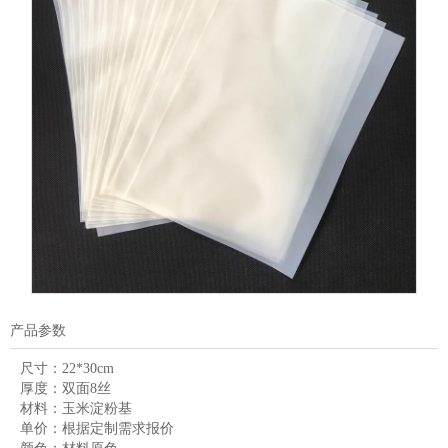
产品参数
尺寸：
22*30cm
厚度：
双面8丝
材料：
玉米淀粉基
单价：
根据定制需求报价