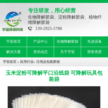
专注研发，用心经营
生物降解胶袋、淀粉降解胶袋、植物纤
维降解胶袋
139-2925-5788
宇宙首页
产品中心
生物降解胶袋
先进设备
解决方案
资讯动态
关于宇宙
荣誉资质
宇宙首页
»
应用行业
»
日用品包装胶袋
玉米淀粉可降解平口沿线袋 可降解玩具包
装袋