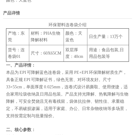
颜色：
天蓝色
产品详情
环保塑料连卷袋介绍
产地：东
材料：PHA生物
颜色：天
日生产量：13万个
莞
降解材料
蓝色
货号：连
双层厚
用途：食品包装,日
尺寸：60X65CM
卷袋01
度：40cm
用品包装等
一、产品详情：
本品为 EPI 可降解蓝色连卷袋，采用 PE+EPI 环保降解材质生产，
具备正规 EPI 可降解证书，绿色无害、对环境友好。尺寸
33×55cm，单面厚度 0.025mm，连卷式设计易撕取、使用便捷，适
合家用垃圾收纳及日用品包装。产品支持光降解、热氧降解与生物
降解，可安全焚烧且无有毒残留，袋体抗拉伸、韧性佳、承重稳
定，不易破损渗漏，适用于家庭、办公、日常杂物收纳等多场景，
支持按需定制与批量报价。
二、核心参数：