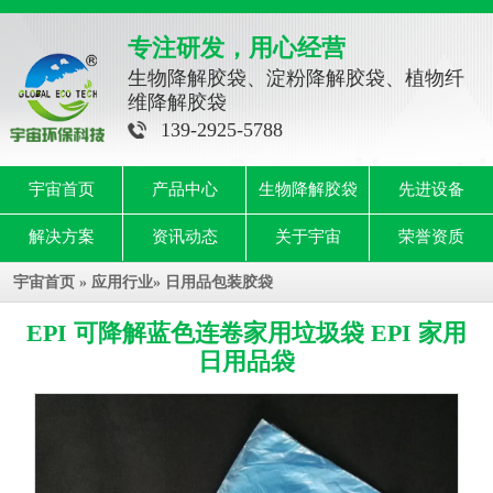
专注研发，用心经营
生物降解胶袋、淀粉降解胶袋、植物纤
维降解胶袋
139-2925-5788
宇宙首页
产品中心
生物降解胶袋
先进设备
解决方案
资讯动态
关于宇宙
荣誉资质
宇宙首页
»
应用行业
»
日用品包装胶袋
EPI 可降解蓝色连卷家用垃圾袋 EPI 家用
日用品袋