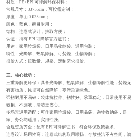
材质：PE+EPI 可降解环保材料；
常规尺寸：33×55cm，可按需定制；
厚度：单面 0.025mm；
颜色：蓝色，醒目耐用；
结构：连卷式设计，抽取方便；
认证：持有 EPI 可降解官方证书；
用途：家用垃圾袋、日用品收纳袋、通用包装；
特性：光降解、热氧降解、可焚烧、生物降解；
报价方式：按数量、规格、定制需求报价。
三、核心优势：
三重降解更环保：具备光降解、热氧降解、生物降解性能，焚烧无
有害物质，掩埋可自然降解，零污染更绿色。
强韧耐用不易破：袋体抗拉伸、韧性好、承重稳定，日常使用不易
破损、不漏液，清洁更省心。
多场景通用适配：可作家用垃圾袋、日用品袋、杂物收纳袋，居
家、办公均适用，实用性强。
合规资质齐全：配有 EPI 可降解证书，符合环保政策要求。
连卷设计易用性高：连卷式结构取用顺畅，存放整洁不占空间，满