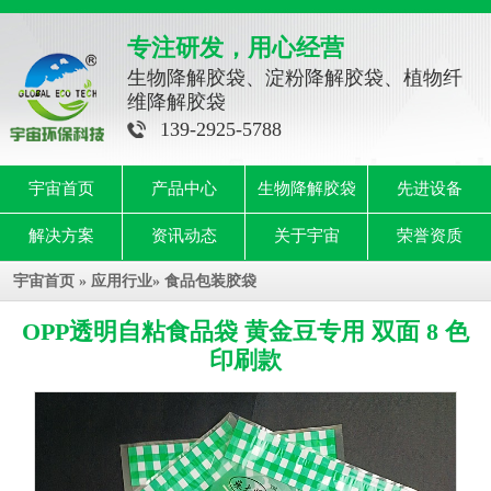
专注研发，用心经营
生物降解胶袋、淀粉降解胶袋、植物纤
维降解胶袋
139-2925-5788
宇宙首页
产品中心
生物降解胶袋
先进设备
解决方案
资讯动态
关于宇宙
荣誉资质
宇宙首页
»
应用行业
»
食品包装胶袋
OPP透明自粘食品袋 黄金豆专用 双面 8 色
印刷款