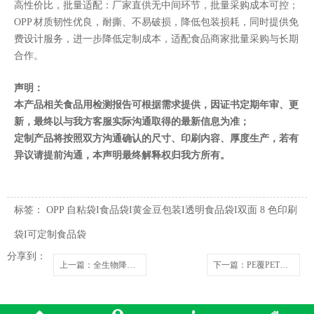
高性价比，批量适配：厂家直供无中间环节，批量采购成本可控；
OPP 材质韧性优良，耐撕、不易破损，降低包装损耗，同时提供免
费设计服务，进一步降低定制成本，适配食品商家批量采购与长期
合作。
声明：
本产品相关食品用检测报告可根据需求提供，因证书定期年审、更
新，最终以与我方客服实际沟通取得的最新信息为准；
定制产品将按照双方沟通确认的尺寸、印刷内容、厚度生产，若有
异议请提前沟通，本声明最终解释权归我方所有。
标签：
OPP 自粘袋I食品袋I黄金豆包装I透明食品袋I双面 8 色印刷
袋I可定制食品袋
分享到：
上一篇
：全生物降解背心袋马甲袋餐饮外卖打包
下一篇
：PE覆PET覆尼龙大米袋定制_东莞食品用手提米袋_环保防潮大米包装袋​