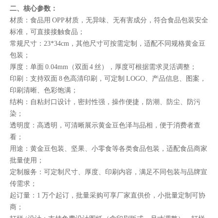
二、核心参数：
材质：食品用 OPP 材质，无异味、无有害成分，符合食品包装安全
标准，可直接接触食品；
常规尺寸：23*34cm，其他尺寸可按需定制，适配不同规格黄金豆
包装；
厚度：单面 0.04mm（双面 4 丝），厚度可根据需求灵活调整；
印刷：支持双面 8 色高清印刷，可定制 LOGO、产品信息、图案，
印刷清晰、色彩饱满；
结构：自粘封口设计，密封性强，操作便捷，防潮、防尘、防污
染；
透明度：高透明，可清晰展示黄金豆色泽与品相，便于消费者查
看；
用途：黄金豆包装、坚果、小零食等各类食品包装，适配食品商家
批量使用；
定制服务：可定制尺寸、厚度、印刷内容，满足不同包装与品牌宣
传需求；
起订量：1 万个起订，批量采购可享厂家直供价，小批量定制可协
商；