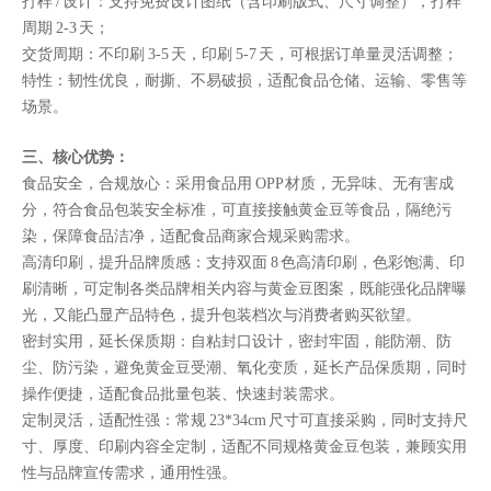
打样 / 设计：支持免费设计图纸（含印刷版式、尺寸调整），打样
周期 2-3 天；
交货周期：不印刷 3-5 天，印刷 5-7 天，可根据订单量灵活调整；
特性：韧性优良，耐撕、不易破损，适配食品仓储、运输、零售等
场景。
三、核心优势：
食品安全，合规放心：采用食品用 OPP 材质，无异味、无有害成
分，符合食品包装安全标准，可直接接触黄金豆等食品，隔绝污
染，保障食品洁净，适配食品商家合规采购需求。
高清印刷，提升品牌质感：支持双面 8 色高清印刷，色彩饱满、印
刷清晰，可定制各类品牌相关内容与黄金豆图案，既能强化品牌曝
光，又能凸显产品特色，提升包装档次与消费者购买欲望。
密封实用，延长保质期：自粘封口设计，密封牢固，能防潮、防
尘、防污染，避免黄金豆受潮、氧化变质，延长产品保质期，同时
操作便捷，适配食品批量包装、快速封装需求。
定制灵活，适配性强：常规 23*34cm 尺寸可直接采购，同时支持尺
寸、厚度、印刷内容全定制，适配不同规格黄金豆包装，兼顾实用
性与品牌宣传需求，通用性强。