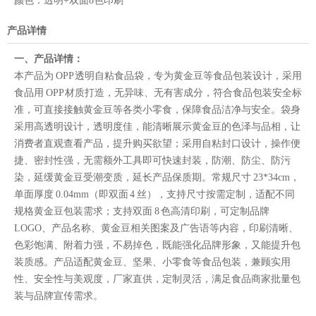
颜色：
透明+双面8色印刷
产品详情
一、产品详情：
本产品为 OPP 透明自粘食品袋，专为黄金豆等食品包装设计，采用
食品用 OPP 材质打造，无异味、无有害成分，符合食品包装安全标
准，可直接接触黄金豆等各类小零食，保障食品洁净与安全。袋身
采用高透明设计，透明度佳，能清晰展示黄金豆的色泽与品相，让
消费者直观查看产品，提升购买欲望；采用自粘封口设计，操作便
捷、密封性强，无需额外工具即可快速封装，防潮、防尘、防污
染，延缓黄金豆受潮变质，延长产品保质期。常规尺寸 23*34cm，
单面厚度 0.04mm（即双面 4 丝），支持尺寸按需定制，适配不同
规格黄金豆包装需求；支持双面 8 色高清印刷，可定制品牌
LOGO、产品名称、黄金豆相关图案及广告语等内容，印刷清晰、
色彩饱满、附着力强，不易掉色，既能强化品牌形象，又能提升包
装质感。产品适配黄金豆、坚果、小零食等食品包装，兼顾实用
性、安全性与美观度，厂家直供，定制灵活，满足食品商家批量包
装与品牌宣传需求。