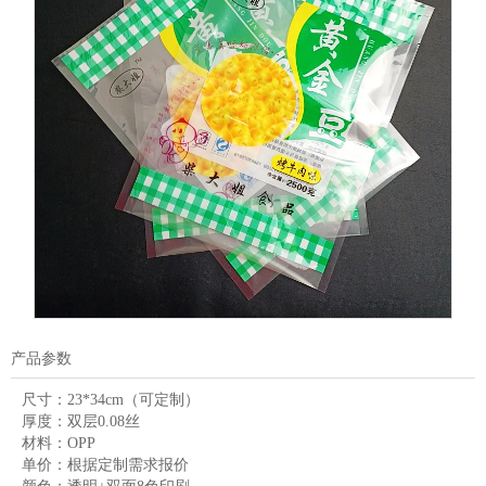
产品参数
尺寸：
23*34cm（可定制）
厚度：
双层0.08丝
材料：
OPP
单价：
根据定制需求报价