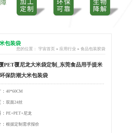
米包装袋​
您的位置：
宇宙首页
»
应用行业
»
食品包装胶袋
E覆PET覆尼龙大米袋定制_东莞食品用手提米
_环保防潮大米包装袋​
寸：
40*60CM
度：
双面24丝
料：
PE+PET+尼龙
价：
根据定制需求报价