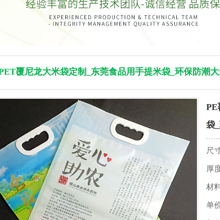
覆PET覆尼龙大米袋定制_东莞食品用手提米袋_环保防潮大
P
袋
尺
厚
材
单