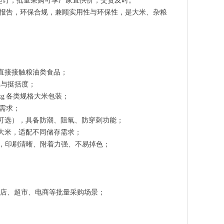
0个起订，批量采购可享厂家直供价，交货及时。
检测报告，环保合规，兼顾实用性与环保性，是大米、杂粮
可直接接触粮油类食品；
护性与挺括度；
25kg 各类规格大米包装；
运需求；
（可选），具备防潮、阻氧、防穿刺功能；
护大米，适配不同储存需求；
信息，印刷清晰、附着力强、不易掉色；
店、超市、电商等批量采购场景；