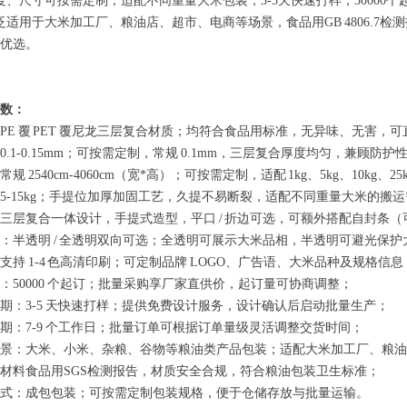
度、尺寸可按需定制，适配不同重量大米包装，3-5天快速打样，5000
泛适用于大米加工厂、粮油店、超市、电商等场景，食品用GB 4806.7
优选。
数：
PE 覆 PET 覆尼龙三层复合材质；均符合食品用标准，无异味、无害，
0.1-0.15mm；可按需定制，常规 0.1mm，三层复合厚度均匀，兼顾防
规 2540cm-4060cm（宽*高）；可按需定制，适配 1kg、5kg、10kg、
5-15kg；手提位加厚加固工艺，久提不易断裂，适配不同重量大米的搬
三层复合一体设计，手提式造型，平口 / 折边可选，可额外搭配自封条
：半透明 / 全透明双向可选；全透明可展示大米品相，半透明可避光保
支持 1-4 色高清印刷；可定制品牌 LOGO、广告语、大米品种及规格
：50000 个起订；批量采购享厂家直供价，起订量可协商调整；
期：3-5 天快速打样；提供免费设计服务，设计确认后启动批量生产；
期：7-9 个工作日；批量订单可根据订单量级灵活调整交货时间；
景：大米、小米、杂粮、谷物等粮油类产品包装；适配大米加工厂、粮油
材料食品用SGS检测报告，材质安全合规，符合粮油包装卫生标准；
式：成包包装；可按需定制包装规格，便于仓储存放与批量运输。