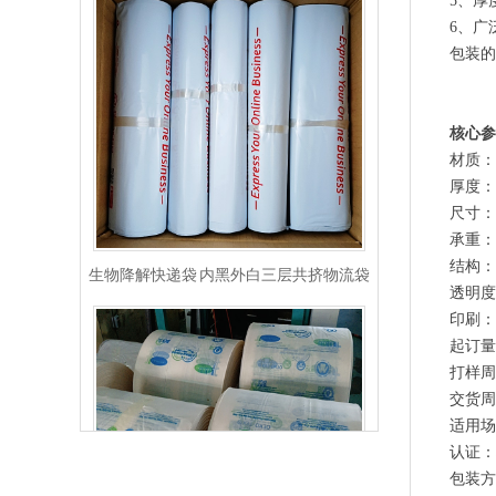
5、厚
6、广
包装的
核心参
材质：
厚度：
尺寸：常
生物降解快递袋 内黑外白三层共挤物流袋
承重：
结构：
透明度
印刷：
起订量
打样周
交货周
适用场
认证：
包装方