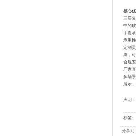
核心优
玉米淀粉可降解筒膜 制袋膜 蓝色单面印刷
三层复
中的破
手提承
承重性
定制灵
刷，可
合规安
厂家直
多场景
展示，
声明：
PLA+PBAT全生物降解骨条料 贴骨袋/拉链袋封口专用
标签
分享到