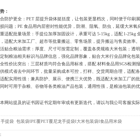
势：
合防护更全：PET 层提升袋体挺括度，让包装更显档次，同时便于印刷
损问题；PE 食品用内层密封性能优异，防潮、阻氧、防虫，延缓大米氧
重适配批量场景：手提位加厚加固设计，承重可达 5-15kg，适配 1-25
，适配大米加工厂、超市等批量搬运、零售场景，提升搬运与售卖效率。
活贴合粮油需求：厚度、尺寸可按需定制，覆盖各类规格大米包装；透明
定制粮油相关标识与品牌信息，强化品牌形象，贴合大米行业品牌化包装
全性价比突出：三层材质均符合食品用标准，搭配 材料食品用SGS检测
供模式省去中间环节，批量采购成本可控，打样、交货周期合理，适配各
适配实用性强：兼具防护、展示、便携三大优势，既适配大米加工厂的批
同时可用于杂粮、谷物等各类粮油产品包装，通用性强，是粮油包装的优
本网站提及的证书因证书定期年审或有更新迭代，请以与我公司客服实际
:
手提袋
包装袋IPE覆PET覆尼龙手提袋I大米包装袋I食品用米袋​
：