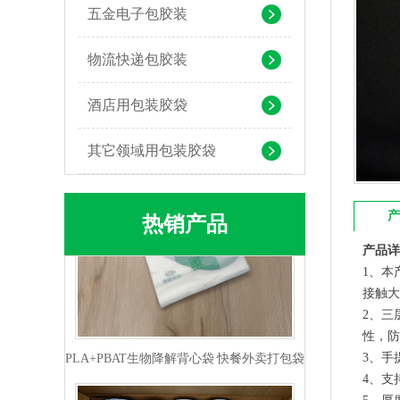
五金电子包胶装
pla+pbat全生物降解奶茶打包袋 手提袋外卖包装
物流快递包胶装
酒店用包装胶袋
其它领域用包装胶袋
产
热销产品
产品详
1、本
接触大
2、三
PLA+PBAT生物降解背心袋 快餐外卖打包袋
性，防
3、手
4、支