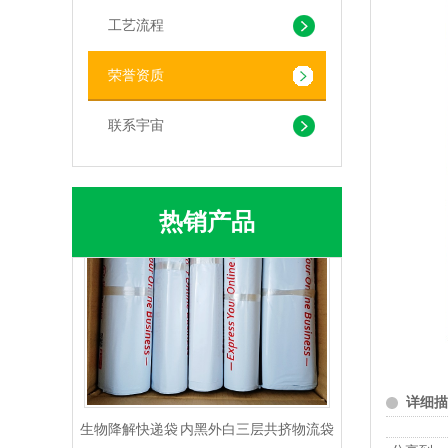
工艺流程
荣誉资质
PLA+PBAT生物降解背心袋 快餐外卖打包袋
联系宇宙
热销产品
生物降解快递袋 内黑外白三层共挤物流袋
详细描