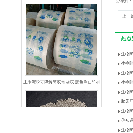
分享到：
上一
热点
生物
生物
玉米淀粉可降解筒膜 制袋膜 蓝色单面印刷
生物
生物
生物
胶袋
生物
你知
生物