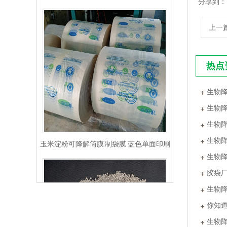
分享到：
上一
热点
生物
生物
生物
玉米淀粉可降解筒膜 制袋膜 蓝色单面印刷
生物
生物
胶袋
生物
你知
生物