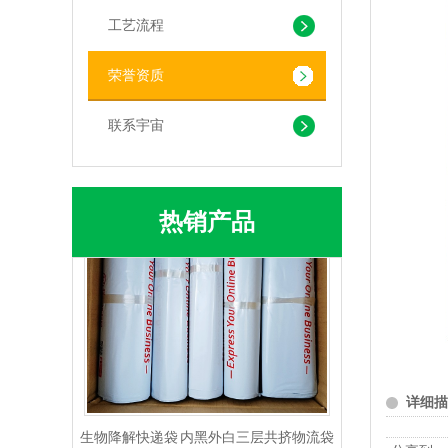
工艺流程
荣誉资质
PLA+PBAT生物降解背心袋 快餐外卖打包袋
联系宇宙
热销产品
生物降解快递袋 内黑外白三层共挤物流袋
详细描