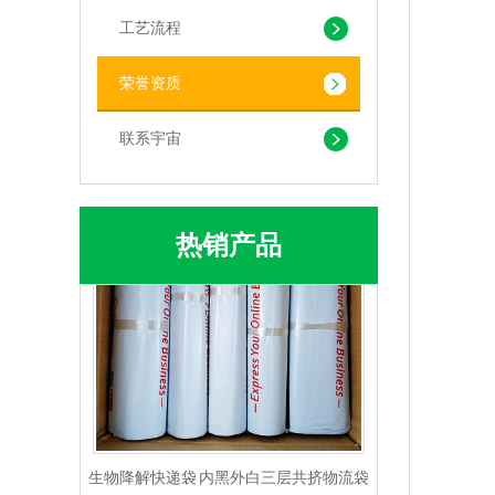
工艺流程
荣誉资质
PLA+PBAT生物降解背心袋 快餐外卖打包袋
联系宇宙
热销产品
生物降解快递袋 内黑外白三层共挤物流袋