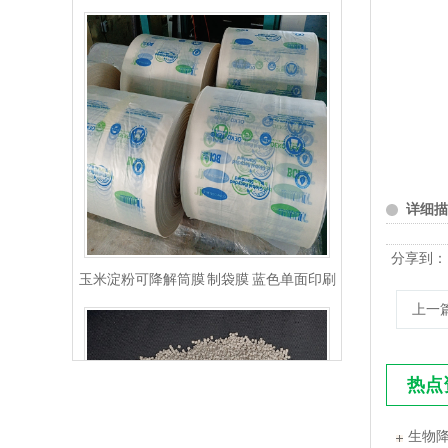
详细描
玉米淀粉可降解筒膜 制袋膜 蓝色单面印刷
分享到：
上一
热点
生物