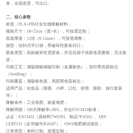
算，全国发货，可出口。
二、核心参数
材质：PLA+PBAT全生物降解材料；
规格尺寸：18×25cm（宽×长），可按需定制；
双面厚度：12丝（0.12mm），可按需调整；
袋型：信封式平口袋，带破坏性胶条封口；
胶条类型：高粘破坏性宽胶条，开启后袋子或胶条层撕裂，无法复
原；
印刷工艺：满版细银铜版印刷（金属银色），加印黑色苗标志
（Seedling）；
印刷覆盖：满版银色底，局部黑色苗标志；
适用产品：化妆品（面膜、小样、口红、粉饼、眼影、旅行套装
等）；
降解条件：工业堆肥、家庭堆肥；
降解周期：180天降解率≥90%，符合EN13432标准；
认证：EN13432（原材料7W0391、制品7P1010）、DIN
CERTCO（证书编号9G0187）、OWS堆肥测试报告；
订单类型：来样订制、按需定制；