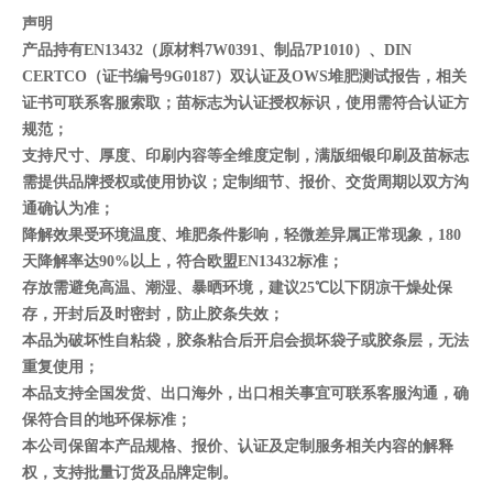
声明
产品持有EN13432（原材料7W0391、制品7P1010）、DIN
CERTCO（证书编号9G0187）双认证及OWS堆肥测试报告，相关
证书可联系客服索取；苗标志为认证授权标识，使用需符合认证方
规范；
支持尺寸、厚度、印刷内容等全维度定制，满版细银印刷及苗标志
需提供品牌授权或使用协议；定制细节、报价、交货周期以双方沟
通确认为准；
降解效果受环境温度、堆肥条件影响，轻微差异属正常现象，180
天降解率达90%以上，符合欧盟EN13432标准；
存放需避免高温、潮湿、暴晒环境，建议25℃以下阴凉干燥处保
存，开封后及时密封，防止胶条失效；
本品为破坏性自粘袋，胶条粘合后开启会损坏袋子或胶条层，无法
重复使用；
本品支持全国发货、出口海外，出口相关事宜可联系客服沟通，确
保符合目的地环保标准；
本公司保留本产品规格、报价、认证及定制服务相关内容的解释
权，支持批量订货及品牌定制。