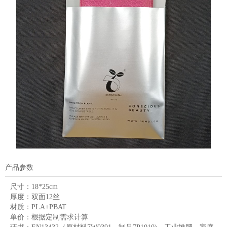
产品参数
尺寸：
18*25cm
厚度：
双面12丝
材质：
PLA+PBAT
单价：
根据定制需求计算