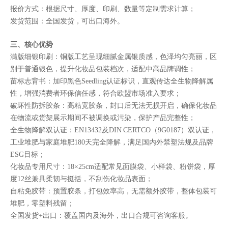
报价方式：根据尺寸、厚度、印刷、数量等定制需求计算；
发货范围：全国发货，可出口海外。
三、核心优势
满版细银印刷：铜版工艺呈现细腻金属银质感，色泽均匀亮丽，区
别于普通银色，提升化妆品包装档次，适配中高品牌调性；
苗标志背书：加印黑色Seedling认证标识，直观传达全生物降解属
性，增强消费者环保信任感，符合欧盟市场准入要求；
破坏性防拆胶条：高粘宽胶条，封口后无法无损开启，确保化妆品
在物流或货架展示期间不被调换或污染，保护产品完整性；
全生物降解双认证：EN13432及DIN CERTCO（9G0187）双认证，
工业堆肥与家庭堆肥180天完全降解，满足国内外禁塑法规及品牌
ESG目标；
化妆品专用尺寸：18×25cm适配常见面膜袋、小样袋、粉饼袋，厚
度12丝兼具柔韧与挺括，不刮伤化妆品表面；
自粘免胶带：预置胶条，打包效率高，无需额外胶带，整体包装可
堆肥，零塑料残留；
全国发货+出口：覆盖国内及海外，出口合规可咨询客服。