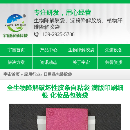
专注研发，用心经营
生物降解胶袋、淀粉降解胶袋、植物纤
维降解胶袋
139-2925-5788
宇宙首页
产品中心
生物降解胶袋
先进设备
解决方案
资讯动态
关于宇宙
荣誉资质
宇宙首页
»
应用行业
»
日用品包装胶袋
全生物降解破坏性胶条自粘袋 满版印刷细
银 化妆品包装袋