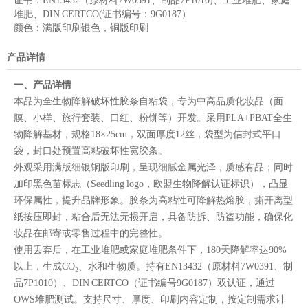
证书：
EN13432（原材料7W0391、制品7P1010)、工业堆肥、家庭
堆肥、DIN CERTCO(证书编号：9G0187）
颜色：
满版印刷银色，铜版印刷
产品详情
一、产品详情
本品为全生物降解破坏性胶条自粘袋，专为中高品质化妆品（面
膜、小样、旅行套装、口红、粉饼等）开发。采用PLA+PBAT全生
物降解基材，规格18×25cm，双面厚度12丝，袋型为信封式平口
袋，封口处预置高粘破坏性宽胶条。
外观采用满版细银铜版印刷，呈现细腻金属光泽，质感有品；同时
加印黑色苗标志（Seedling logo，欧盟生物降解认证标识），凸显
环保属性，提升品牌形象。胶条为高粘性可降解热熔胶，撕开离型
纸按压即封，粘合后无法无损开启，具备防拆、防盗功能，确保化
妆品在邮寄或零售过程中的完整性。
使用丢弃后，在工业堆肥或家庭堆肥条件下，180天降解率达90%
以上，生成CO₂、水和生物质。持有EN13432（原材料7W0391、制
品7P1010）、DIN CERTCO（证书编号9G0187）双认证，通过
OWS堆肥测试。支持尺寸、厚度、印刷内容定制，按定制需求计