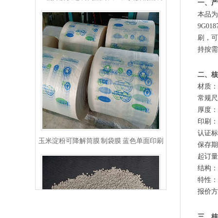
一、产
本品为
9G0
刷，可
持按需
二、核
材质：
常规尺
厚度：
印刷：
玉米淀粉可降解筒膜 制袋膜 蓝色单面印刷
认证标准
保存期
起订量
结构：
特性：
报价方
三、核