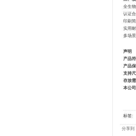
全生物
认证合
印刷简
实用耐
PLA+PBAT全生物降解骨条料 贴骨袋/拉链袋封口专用
多场景
声明
产品符
产品保
支持尺
存放需
本公司
标签
PLA+PBAT全生物降解手挽胶袋 CT袋·影像袋专用
分享到