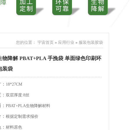
您的位置：
宇宙首页
»
应用行业
»
服装包装胶袋
生物降解 PBAT+PLA 手挽袋 单面绿色印刷环
包装袋
寸：
18*27CM
度：
双层厚度:8丝
料：
PBAT+PLA生物降解材料
价：
根据定制需求报价
色：
材料原色