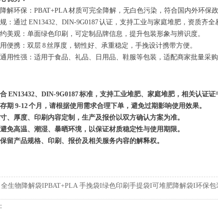
降解环保：PBAT+PLA 材质可完全降解，无白色污染，符合国内外环保
规：通过 EN13432、DIN-9G0187 认证，支持工业与家庭堆肥，资质齐
约美观：单面绿色印刷，可定制品牌信息，提升包装形象与辨识度。
用便携：双层 8 丝厚度，韧性好、承重稳定，手挽设计携带方便。
通用性强：适用于食品、礼品、日用品、鞋服等包装，适配商家批量采购
合 EN13432、DIN-9G0187 标准，支持工业堆肥、家庭堆肥，相关认
存期 9-12 个月，请根据使用需求合理下单，避免过期影响使用效果。
寸、厚度、印刷内容定制，生产及报价以双方确认方案为准。
避免高温、潮湿、暴晒环境，以保证材质稳定性与使用期限。
保留产品规格、印刷、报价及相关服务内容的解释权。
:
全生物降解袋IPBAT+PLA 手挽袋I绿色印刷手提袋I可堆肥降解袋I环保
：