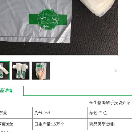
品详情
全生物降解手挽袋介绍
东莞
货号:059
颜色:白色
度:8丝
日生产量:15万个
商品类型:定制