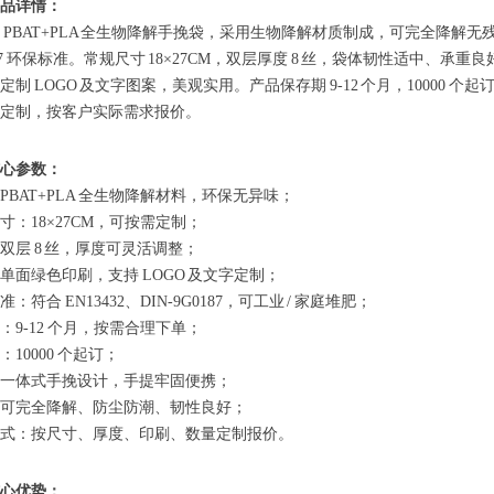
品详情：
 PBAT+PLA 全生物降解手挽袋，采用生物降解材质制成，可完全降解无残留
187 环保标准。常规尺寸 18×27CM，双层厚度 8 丝，袋体韧性适中
定制 LOGO 及文字图案，美观实用。产品保存期 9-12 个月，1000
定制，按客户实际需求报价。
心参数：
PBAT+PLA 全生物降解材料，环保无异味；
寸：18×27CM，可按需定制；
双层 8 丝，厚度可灵活调整；
单面绿色印刷，支持 LOGO 及文字定制；
：符合 EN13432、DIN-9G0187，可工业 / 家庭堆肥；
：9-12 个月，按需合理下单；
：10000 个起订；
一体式手挽设计，手提牢固便携；
可完全降解、防尘防潮、韧性良好；
式：按尺寸、厚度、印刷、数量定制报价。
心优势：