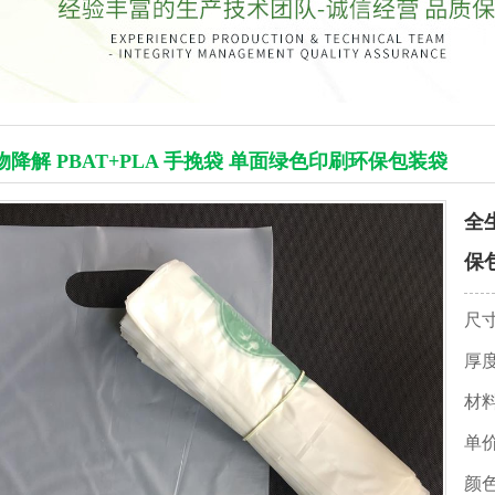
物降解 PBAT+PLA 手挽袋 单面绿色印刷环保包装袋
全
保
尺
厚
材
单
颜