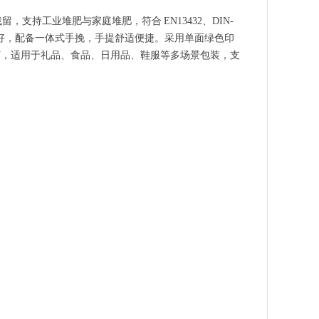
，支持工业堆肥与家庭堆肥，符合 EN13432、DIN-
、承重良好，配备一体式手挽，手提舒适便捷。采用单面绿色印
0 个起订，适用于礼品、食品、日用品、鞋服等多场景包装，支