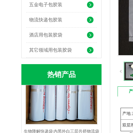
五金电子包胶装
物流快递包胶装
PLA+PBAT生物降解背心袋 快餐外卖打包袋
酒店用包装胶袋
其它领域用包装胶袋
热销产品
产
产地:
生物降解快递袋 内黑外白三层共挤物流袋
双层厚