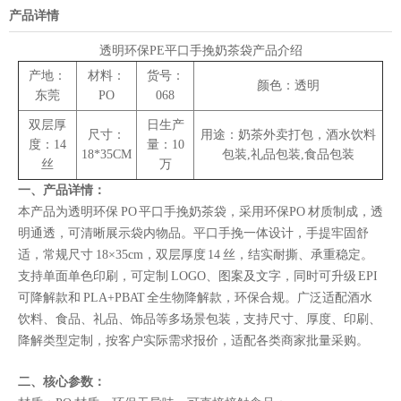
产品详情
透明环保PE平口手挽奶茶袋产品介绍
产地
：
材料：
货号：
颜色：透明
东莞
PO
068
双层厚
日生产
尺寸：
用途：奶茶外卖打包，酒水饮料
度：14
量：10
18*35CM
包装,礼品包装,食品包装
丝
万
一、产品详情：
本产品为透明环保 PO 平口手挽奶茶袋，采用环保PO 材质制成，透
明通透，可清晰展示袋内物品。平口手挽一体设计，手提牢固舒
适，常规尺寸 18×35cm，双层厚度 14 丝，结实耐撕、承重稳定。
支持单面单色印刷，可定制 LOGO、图案及文字，同时可升级 EPI
可降解款和 PLA+PBAT 全生物降解款，环保合规。广泛适配酒水
饮料、食品、礼品、饰品等多场景包装，支持尺寸、厚度、印刷、
降解类型定制，按客户实际需求报价，适配各类商家批量采购。
二、核心参数：