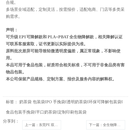
合规。
多场景全域适配，定制灵活，按需报价，适配电商、门店等多类采
购需求。
声明：
可升级 EPI 可降解款和 PLA+PBAT 全生物降解款，相关降解认证
可联系客服索取，证书更新以实际提供为准。
原料批次差异可能导致轻微透明度偏差，属正常现象，不影响使
用。
本品可用于食品包装，材质符合相关标准，不可用于非食品类有害
物品包装。
本公司保留产品规格、定制方案、报价及服务内容的解释权。
标签：
奶茶袋
包装袋IPO 手挽袋I透明奶茶袋I环保可降解包装袋I
食品包装手挽袋I平口奶茶袋I定制印刷包装袋
分享到：
上一篇
：东莞PE 双杯风琴奶茶袋_双杯加固手提奶茶袋_厂家直供定制印刷
下一篇
：全生物降解背心袋马甲袋餐饮外卖打包