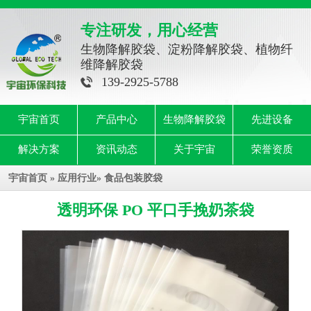
专注研发，用心经营
生物降解胶袋、淀粉降解胶袋、植物纤
维降解胶袋
139-2925-5788
宇宙首页
产品中心
生物降解胶袋
先进设备
解决方案
资讯动态
关于宇宙
荣誉资质
宇宙首页
»
应用行业
»
食品包装胶袋
透明环保 PO 平口手挽奶茶袋