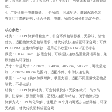
刷，预留面单区，3–5 天出样，5 万个起订，可做带胶条 / 无胶条款
式。
4、广泛适用于电商快递、小件物流、同城配送、商超配送包装，
有 EPI 可降解证书，适合快递、电商、物流公司长期稳定合作。
核心参数：
材质：PE+EPI 降解母粒生产，符合环保包装标准，无异味、韧性
优良，适配物流快递包装需求，替代传统快递袋更环保合规；可做
PLA+PBAT全生物降解款，适用证书欧盟EN13432证书标准
厚度：0.03–0.1mm（按需定制，可根据快递物品重量灵活调整，兼
顾韧性与环保性）
尺寸：常规尺寸：2030cm、3040cm、4050cm、5060cm，可按需定
制（2030cm-6080cm 范围内，适配小件、中件快递包装）
承重：5–20kg（袋体加厚耐撕、承重力强，适配不同重量快递物品
装载，不易破损）
结构：PE+EPI 降解材质，可定制带胶条 / 无胶条款式，防水防
潮、防穿刺，预留面单区，适配快递面单粘贴，便于物流识别
降解方式：EPI 氧化降解，使用后 18 个月内可逐步自然降解，环保
无残留，替代传统塑料袋更合规