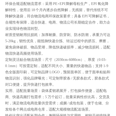
环保合规适配物流需求：采用 PE+EPI 降解母粒生产，EPI 氧化降
解特性，使用后 18 个月内逐步自然降解，无残留，替代传统不可
降解快递袋，符合物流电商环保政策要求；具备 EPI 可降解证书，
合规性有保障，适合快递、电商、物流公司长期稳定合作，助力企
业实现绿色物流转型。
材质坚韧耐用抗损耗：加厚耐撕、防穿刺、防水防潮，承重力可达
5-20kg，韧性优良，能抵御快递分拣、转运过程中的挤压、摩擦，
避免袋体破损、物品受潮，降低快递破损率，减少物流损耗，适配
物流快递高频使用场景。
定制灵活贴合物流场景：尺寸（2030cm-6080cm）、厚度（0.03-
0.1mm）可按需定制，适配不同大小、重量的快递物品；支持 1-9
色全版面印刷，可定制品牌 LOGO，预留面单区，便于面单粘贴和
物流识别，强化品牌曝光；可定制带胶条 / 无胶条款式，胶条款式
封口便捷，提升快递打包效率。
实用、适配批量场景：袋体柔韧易展开，打包操作便捷，适配电
商、快递高频打包需求；5 万个起订，批量采购性价比高， 交货及
时，满足物流电商批量供货需求；成捆 / 成包包装，便于仓储、分
发给各个网点或电商仓库，适配大规模物流配送场景。
性价比突出适配长期合作：兼顾环保性与实用性，相较于传统快递