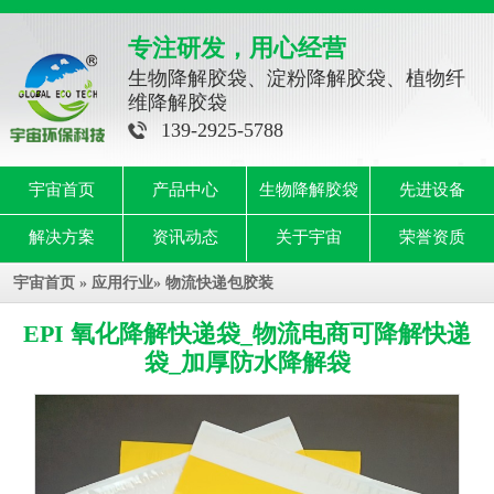
专注研发，用心经营
生物降解胶袋、淀粉降解胶袋、植物纤
维降解胶袋
139-2925-5788
宇宙首页
产品中心
生物降解胶袋
先进设备
解决方案
资讯动态
关于宇宙
荣誉资质
宇宙首页
»
应用行业
»
物流快递包胶装
EPI 氧化降解快递袋_物流电商可降解快递
袋_加厚防水降解袋