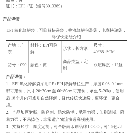
颜色：
黄
证书：
EPI（证书编号3013389）
产品详情
EPI 氧化降解袋，可降解快递袋，物流降解包装袋，电商快递袋，
环保快递袋介绍
产地：广
材料：EPI可降
尺寸：
形状：长方形
东
解
40*55+5CM
商品类型：定
货号：090
颜色：黄
双层厚度：12丝
制
产品详情：
1、EPI 氧化降解袋采用 PE+EPI 降解母粒生产，厚度 0.03–0.1mm
都可定制，尺寸 20*30cm 至 60*80cm 可定制，承重 5–20kg，使用
后 18 个月内可逐步自然降解，替代传统快递袋，更环保、更合
规。
2、产品加厚耐撕、防穿刺、防水防潮，承重力强，印刷清晰、附
着力强，不易掉色，非常适合物流快递高频使用。
3、支持尺寸、厚度定制，可全版面印刷品牌 LOGO，可1-9色印