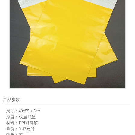
产品参数
尺寸：
40*55＋5cm
厚度：
双层12丝
材料：
EPI可降解
单价：
0.43元/个