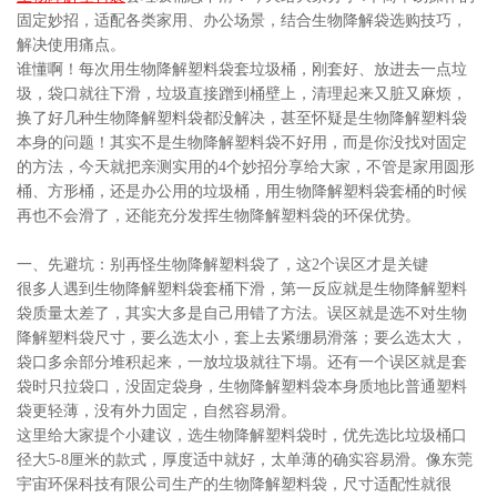
固定妙招，适配各类家用、办公场景，结合生物降解袋选购技巧，
解决使用痛点。
谁懂啊！每次用生物降解塑料袋套垃圾桶，刚套好、放进去一点垃
圾，袋口就往下滑，垃圾直接蹭到桶壁上，清理起来又脏又麻烦，
换了好几种生物降解塑料袋都没解决，甚至怀疑是生物降解塑料袋
本身的问题！其实不是生物降解塑料袋不好用，而是你没找对固定
的方法，今天就把亲测实用的4个妙招分享给大家，不管是家用圆形
桶、方形桶，还是办公用的垃圾桶，用生物降解塑料袋套桶的时候
再也不会滑了，还能充分发挥生物降解塑料袋的环保优势。
一、先避坑：别再怪生物降解塑料袋了，这2个误区才是关键
很多人遇到生物降解塑料袋套桶下滑，第一反应就是生物降解塑料
袋质量太差了，其实大多是自己用错了方法。误区就是选不对生物
降解塑料袋尺寸，要么选太小，套上去紧绷易滑落；要么选太大，
袋口多余部分堆积起来，一放垃圾就往下塌。还有一个误区就是套
袋时只拉袋口，没固定袋身，生物降解塑料袋本身质地比普通塑料
袋更轻薄，没有外力固定，自然容易滑。
这里给大家提个小建议，选生物降解塑料袋时，优先选比垃圾桶口
径大5-8厘米的款式，厚度适中就好，太单薄的确实容易滑。像东莞
宇宙环保科技有限公司生产的生物降解塑料袋，尺寸适配性就很