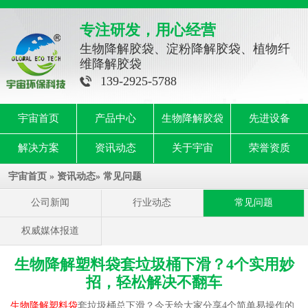
专注研发，用心经营
生物降解胶袋、淀粉降解胶袋、植物纤
维降解胶袋
139-2925-5788
宇宙首页
产品中心
生物降解胶袋
先进设备
解决方案
资讯动态
关于宇宙
荣誉资质
宇宙首页
»
资讯动态
»
常见问题
公司新闻
行业动态
常见问题
权威媒体报道
生物降解塑料袋套垃圾桶下滑？4个实用妙
招，轻松解决不翻车
生物降解塑料袋
套垃圾桶总下滑？今天给大家分享4个简单易操作的