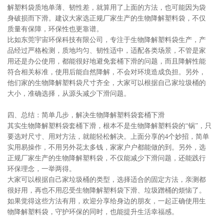
解塑料袋质地单薄、韧性差，就算用了上面的方法，也可能因为袋
身破损而下滑。建议大家选正规厂家生产的生物降解塑料袋，不仅
质量有保障，环保性也更靠谱。
比如东莞宇宙环保科技有限公司，专注于生物降解塑料袋生产，产
品经过严格检测，质地均匀、韧性适中，适配各类场景，不管是家
用还是办公使用，都能很好地避免套桶下滑的问题，而且降解性能
符合相关标准，使用后能自然降解，不会对环境造成负担。另外，
他们家的生物降解塑料袋尺寸齐全，大家可以根据自己家垃圾桶的
大小，准确选择，从源头减少下滑问题。
四、总结：简单几步，解决生物降解塑料袋套桶下滑
其实生物降解塑料袋套桶下滑，根本不是生物降解塑料袋的“锅”，只
要选对尺寸、用对方法，就能轻松解决。上面分享的4个妙招，简单
实用易操作，不用另外花太多钱，家家户户都能做的到。另外，选
正规厂家生产的生物降解塑料袋，不仅能减少下滑问题，还能践行
环保理念，一举两得。
大家可以根据自己家垃圾桶的类型，选择适合的固定方法，亲测都
很好用，再也不用忍受生物降解塑料袋下滑、垃圾蹭桶的烦恼了。
如果觉得这些方法有用，欢迎分享给身边的朋友，一起正确使用生
物降解塑料袋，守护环保的同时，也能提升生活幸福感。