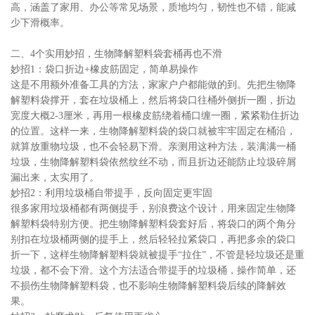
高，涵盖了家用、办公等常见场景，质地均匀，韧性也不错，能减
少下滑概率。
二、4个实用妙招，生物降解塑料袋套桶再也不滑
妙招1：袋口折边+橡皮筋固定，简单易操作
这是不用额外准备工具的方法，家家户户都能做的到。先把生物降
解塑料袋撑开，套在垃圾桶上，然后将袋口往桶外侧折一圈，折边
宽度大概2-3厘米，再用一根橡皮筋绕着桶口缠一圈，紧紧勒住折边
的位置。这样一来，生物降解塑料袋的袋口就被牢牢固定在桶沿，
就算放重物垃圾，也不会轻易下滑。亲测用这种方法，装满满一桶
垃圾，生物降解塑料袋依然纹丝不动，而且折边还能防止垃圾碎屑
漏出来，太实用了。
妙招2：利用垃圾桶自带提手，反向固定更牢固
很多家用垃圾桶都有两侧提手，别浪费这个设计，用来固定生物降
解塑料袋特别方便。把生物降解塑料袋套好后，将袋口的两个角分
别扣在垃圾桶两侧的提手上，然后轻轻拉紧袋口，再把多余的袋口
折一下，这样生物降解塑料袋就被提手“拉住”，不管是轻垃圾还是重
垃圾，都不会下滑。这个方法适合带提手的垃圾桶，操作简单，还
不损伤生物降解塑料袋，也不影响生物降解塑料袋后续的降解效
果。