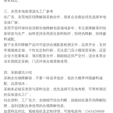
验更稳定。
三、东莞本地靠谱源头工厂参考
在广东、东莞地区找降解袋采购合作，很多企业都会优先选择本地
实体厂家。
东莞宇宙环保科技深耕生物降解包装领域多年，专注真降解系列包
装研发与生产，始终坚持采用原生新料制作，拒绝伪降解、拒绝掺
料减配。
旗下全系列降解产品均可提供合规配套检测文件，品类齐全，支持
常规规格定做、个性化定制印刷，无论是门店小额现货采购，还是
企业大批量集采、项目配套合作，都能稳定排产交付，适合各类企
业长期固定采购、门店环保合规替换使用。
四、采购避坑小结
采购全生物降解袋，不要一味追求低价，低价大概率伴随掺料减
配、品质缩水；
采购务必核实资质与原料信息，优先选择可实地考察、可寄样测试
的实体源头工厂；
结合原料、工厂实力、实物细节综合判断，就能轻松避开伪降解陷
阱，选到适配自身使用的合规降解包装。
如需样品对比、规格报价及定制详情，可致电咨询：13414294668