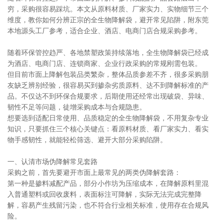
穷，采购很容易踩坑。本文从原料材质、厂家实力、实物细节三个
维度，教你如何分辨正宗的全生物降解袋，避开常见陷阱，附
东莞
本地源头工厂
参考，适合企业、酒店、电商门店合规采购参考。
随着环保管控趋严、各地禁塑政策持续落地，全生物降解袋已经成
为酒店、电商门店、连锁商家、企业行政采购的常规刚需包装。
但目前市面上降解包装品类繁杂，整体品质参差不齐，很多采购朋
友缺乏辨别经验，很容易买到掺杂劣质原料、达不到降解标准的产
品。不仅达不到环保合规要求，后期使用还经常出现破袋、异味、
韧性不足等问题，徒增采购成本与合规隐患。
想要选到适配日常使用、品质稳定的全生物降解袋，不用复杂专业
知识，只要抓住三个核心关键点：看原料材质、看厂家实力、看实
物手感韧性，就能轻松筛选、避开大部分采购陷阱。
一、认清市场伪降解常见套路
采购之前，首先要避开市面上最常见的两类伪降解套路：
第一种是掺料减配产品，部分小作坊为压缩成本，在降解原料里混
入普通塑料或回收废料，表面标注可降解，实际无法完成完整降
解，容易产生残留污染，也不符合行业相关标准，使用存在合规风
险。