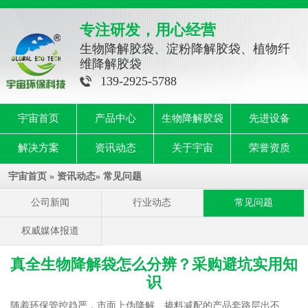
专注研发，用心经营
生物降解胶袋、淀粉降解胶袋、植物纤
维降解胶袋
139-2925-5788
宇宙首页
产品中心
生物降解胶袋
先进设备
解决方案
资讯动态
关于宇宙
荣誉资质
宇宙首页
»
资讯动态
»
常见问题
公司新闻
行业动态
常见问题
权威媒体报道
真全生物降解袋怎么分辨？采购避坑实用知
识
随着环保管控趋严，市面上伪降解、掺料减配的产品套路层出不