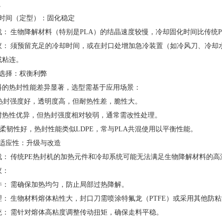
。
冷却时间（定型）：固化稳定
战： 生物降解材料（特别是PLA）的结晶速度较慢，冷却固化时间比传统P
议： 须预留充足的冷却时间，或在封口处增加急冷装置（如冷风刀、冷却
或粘连。
材料选择：权衡利弊
料的热封性能差异显著，选型需基于应用场景：
 热封强度好，透明度高，但耐热性差，脆性大。
： 耐热性优异，但热封强度相对较弱，通常需改性处理。
： 柔韧性好，热封性能类似LDPE，常与PLA共混使用以平衡性能。
设备适应性：升级与改造
战： 传统PE热封机的加热元件和冷却系统可能无法满足生物降解材料的高
议：
件： 需确保加热均匀，防止局部过热降解。
理： 生物材料熔体粘性大，封口刀需喷涂特氟龙（PTFE）或采用其他防
统： 需针对熔体高粘度调整传动扭矩，确保走料平稳。