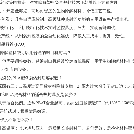
双碳”政策的推进，生物降解塑料袋的热封技术正朝着以下方向发展：
良： 开发低熔点、高热封强度的生物降解材料，降低工艺门槛。
备普及： 具备自适应控制、高频脉冲热封等功能的专用设备将占据主流。
数数字化： 利用数字化技术实时监控温度、压力，实现智能调优。
化产线： 从制袋到包装的全自动化连线，降低人工成本，提升一致性。
问题解答 (FAQ)
生物降解塑料袋可以用普通的封口机封吗？
以，但需要调整参数。普通封口机通常设定较低温度，用于生物降解材料时需调高
能不如专用设备。
为什么我的PLA塑料袋热封后容易破？
能原因有三：1. 温度过高导致材料降解变脆；2. 压力过大切伤了封口边；3
PBAT和PLA混合材料的适合热封温度是多少？
取决于混合比例。通常PBAT含量越高，热封温度越接近PE（约130°C-160°C
°C开始试封，根据效果微调。
热封强度不够怎么办？
首先提高温度；其次增加压力；最后延长热封时间。若仍无效，需检查材料配