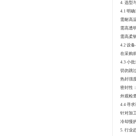
4. 选
PLA+PBAT全生物降解手挽奶茶打包袋 外卖打包
4.1 
需耐高温
需高透明
需高柔韧
4.2 
在采购前
4.3 
切勿跳
热封强
密封性
PLA+PBAT全生物降解热封膜 自动包装机用卷膜
外观检
4.4 
针对加
冷却慢
5. 行