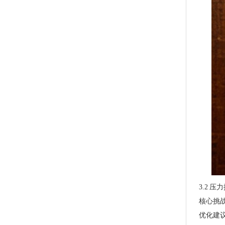
玉米淀粉可降解筒膜 制袋膜 蓝色单面印刷
PLA+PBAT全生物降解骨条料 贴骨袋/拉链袋封口专用
3.2 
核心挑
优化建