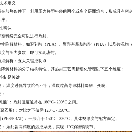
热封技术定义
指在加热条件下，利用压力将塑料袋的两个或多个层面熔合，形成具有密
工序。
用性确认
解塑料袋完全可以进行热封。
物降解材料，如聚乳酸（PLA）、聚羟基脂肪酸酯（PHA）以及共混物（
温度与压力参数，即可实现密封。
艺难点解析：五大关键控制点
物降解材料的分子结构特性，其热封工艺需精细化管理以下五个维度：
温度控制是关键
战： 温度过低导致熔合不牢；温度过高导致材料降解、变脆。
数：
聚乳酸)： 热封温度通常在 180°C - 200°C 之间。
(聚乙烯)： 对比之下仅需 120°C - 150°C。
(PBS/PBAT)： 一般介于 150°C - 220°C，具体视厚度与配方而定。
： 须配备高精度的温控系统，实现±1°C的准确调节。