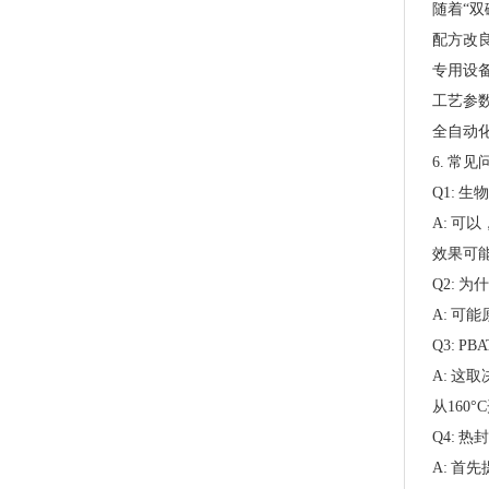
随着“
配方改
专用设
工艺参
全自动
6. 常见
PLA+PBAT全生物降解热封膜 自动包装机用卷膜
Q1: 
A: 可
效果可
Q2: 
A: 可
Q3: 
A: 这
从160
Q4: 
A: 
全生物降解贴骨袋 密封胶袋 服装包装 欧盟标准