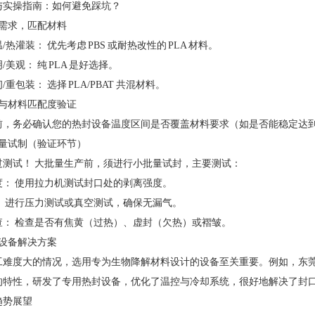
型与实操指南：如何避免踩坑？
明确需求，匹配材料
/热灌装： 优先考虑 PBS 或耐热改性的 PLA 材料。
/美观： 纯 PLA 是好选择。
/重包装： 选择 PLA/PBAT 共混材料。
设备与材料匹配度验证
，务必确认您的热封设备温度区间是否覆盖材料要求（如是否能稳定达到 20
小批量试制（验证环节）
过测试！ 大批量生产前，须进行小批量试封，主要测试：
度： 使用拉力机测试封口处的剥离强度。
： 进行压力测试或真空测试，确保无漏气。
查： 检查是否有焦黄（过热）、虚封（欠热）或褶皱。
寻求设备解决方案
工难度大的情况，选用专为生物降解材料设计的设备至关重要。例如，东莞
的特性，研发了专用热封设备，优化了温控与冷却系统，很好地解决了封
业趋势展望