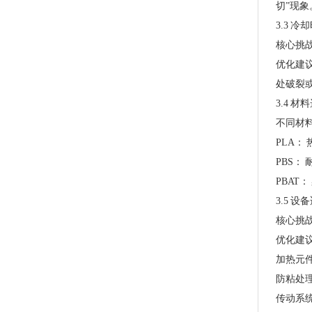
切”现象
3.3 
核心挑
优化建
处破裂
3.4 
PLA+PBAT全生物降解手挽胶袋 CT袋·影像袋专用
不同材
PLA：
PBS
PBAT
3.5 
核心挑
优化建
加热元
防粘处
传动系