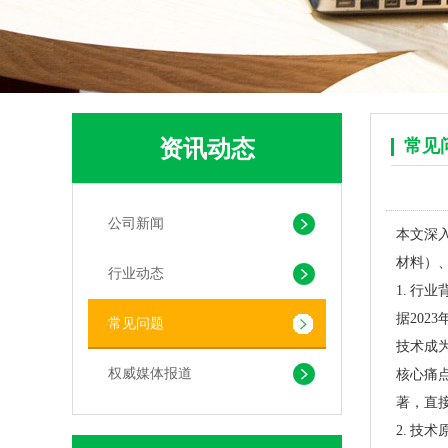
资讯动态
常见
可堆肥生物降解服装手挽袋 环保购物手提袋按需定制印刷
公司新闻
本文深
材料）
行业动态
1. 行
据202
常见问题
技术成
权威媒体报道
核心痛
著，直
2. 技