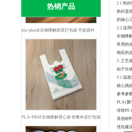
2.1 
热销产品
pla+pbat全生物降解奶茶打包袋 手提袋外卖包装
热封是
的核心
2.2 适
生物降
常用的生
相应的
3. 工
由于生
3.1 
核心挑
参考参
PLA+PBAT生物降解背心袋 快餐外卖打包袋
PLA (
传统PE 
其他材料 
优化建议