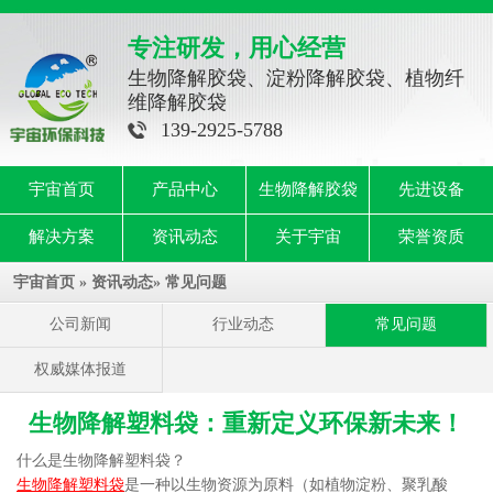
专注研发，用心经营
生物降解胶袋、淀粉降解胶袋、植物纤
维降解胶袋
139-2925-5788
宇宙首页
产品中心
生物降解胶袋
先进设备
解决方案
资讯动态
关于宇宙
荣誉资质
宇宙首页
»
资讯动态
»
常见问题
公司新闻
行业动态
常见问题
权威媒体报道
生物降解塑料袋：重新定义环保新未来！
什么是生物降解塑料袋？
生物降解塑料袋
是一种以生物资源为原料（如植物淀粉、聚乳酸