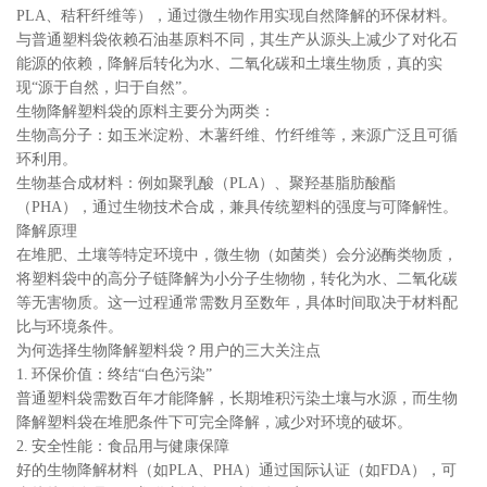
PLA、秸秆纤维等），通过微生物作用实现自然降解的环保材料。
与普通塑料袋依赖石油基原料不同，其生产从源头上减少了对化石
能源的依赖，降解后转化为水、二氧化碳和土壤生物质，真的实
现“源于自然，归于自然”。
生物降解塑料袋的原料主要分为两类：
生物高分子：如玉米淀粉、木薯纤维、竹纤维等，来源广泛且可循
环利用。
生物基合成材料：例如聚乳酸（PLA）、聚羟基脂肪酸酯
（PHA），通过生物技术合成，兼具传统塑料的强度与可降解性。
降解原理
在堆肥、土壤等特定环境中，微生物（如菌类）会分泌酶类物质，
将塑料袋中的高分子链降解为小分子生物物，转化为水、二氧化碳
等无害物质。这一过程通常需数月至数年，具体时间取决于材料配
比与环境条件。
为何选择生物降解塑料袋？用户的三大关注点
1. 环保价值：终结“白色污染”
普通塑料袋需数百年才能降解，长期堆积污染土壤与水源，而生物
降解塑料袋在堆肥条件下可完全降解，减少对环境的破坏。
2. 安全性能：食品用与健康保障
好的生物降解材料（如PLA、PHA）通过国际认证（如FDA），可