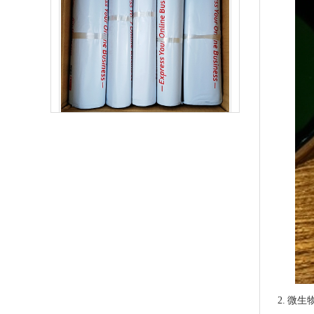
生物降解快递袋 内黑外白三层共挤物流袋
玉米淀粉可降解筒膜 制袋膜 蓝色单面印刷
2. 微