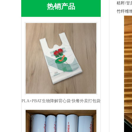
秸秆/
热销产品
竹纤维增
PLA+PBAT生物降解背心袋 快餐外卖打包袋