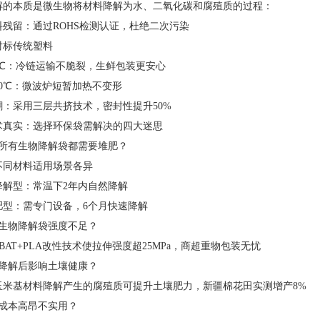
解的本质是微生物将材料降解为水、二氧化碳和腐殖质的过程：
料残留：通过ROHS检测认证，杜绝二次污染
能对标传统塑料
0℃：冷链运输不脆裂，生鲜包装更安心
70℃：微波炉短暂加热不变形
潮：采用三层共挤技术，密封性提升50%
术真实：选择环保袋需解决的四大迷思
：所有生物降解袋都需要堆肥？
不同材料适用场景各异
降解型：常温下2年内自然降解
肥型：需专门设备，6个月快速降解
：生物降解袋强度不足？
BAT+PLA改性技术使拉伸强度超25MPa，商超重物包装无忧
：降解后影响土壤健康？
玉米基材料降解产生的腐殖质可提升土壤肥力，新疆棉花田实测增产8%
：成本高昂不实用？