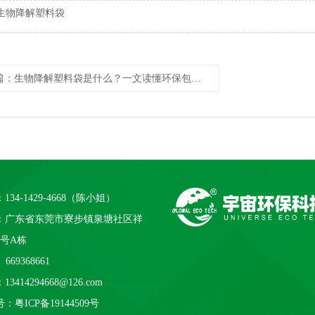
生物降解塑料袋
篇
：生物降解塑料袋是什么？一文读懂环保包装主要科技！
134-1429-4668（陈小姐）
：广东省东莞市寮步镇泉塘社区祥
1号A栋
669368661
3414294668@126.com
号：
粤ICP备19144509号