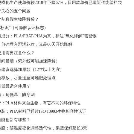
模化生产使单价较2018年下降67%，日用款单价已逼近传统塑料袋
户关心的五个问题
何辨别真假生物降解袋？
J标识”（可降解认证标志）
成分：PLA/PBAT/PHA为真，标注“氧化降解”需警惕
：剪碎埋入湿润花盆，真品60天开始降解
常使用需要注意什么？
时间暴晒（紫外线可能加速降解）
品建议选择加厚款（12丝以上为宜）
类存放，尽量送至可堆肥处理点
些场景最适合使用？
送：耐低温且防穿刺
货：PLA材料来自生物，有它不同的环保特性
装：PHA材料已通过ISO 10993生物相容性认证
殊功能创新有哪些？
控膜：随温度变化调整透气性，果蔬保鲜延长3天