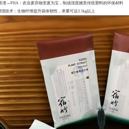
甘蔗渣→PHA：农业废弃物变废为宝，制成强度媲美传统塑料的环保材料
强技术：生物纤维提升袋体韧性，承重可达3.5kg以上