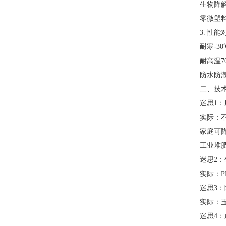
生物降
零微塑
3. 性
耐寒-3
耐高温
防水防
二、技
迷思1
实际：
家庭可
PLA+PBAT全生物降解骨条料 贴骨袋/拉链袋封口专用
工业堆
迷思2
实际：P
迷思3
实际：
迷思4