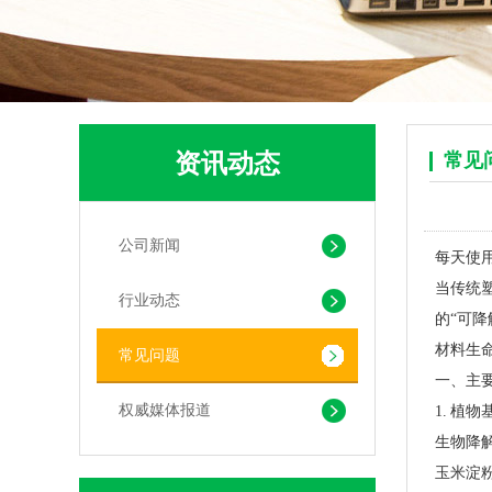
可堆肥生物降解服装手挽袋 环保购物手提袋按需定制印刷
资讯动态
常见
公司新闻
每天使
当传统
行业动态
的“可
材料生
常见问题
一、主
权威媒体报道
1. 植
生物降
pla+pbat全生物降解奶茶打包袋 手提袋外卖包装
玉米淀粉