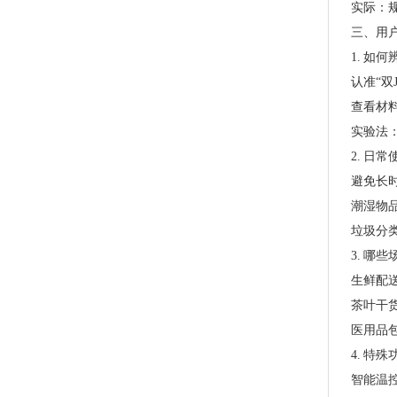
实际：规
三、用
1. 如
认准“双
PLA+PBAT全生物降解手挽胶袋 CT袋·影像袋专用
查看材料
实验法
2. 日
避免长
潮湿物
垃圾分
3. 哪
生鲜配
茶叶干
医用品包
4. 特
PLA+PBAT全生物降解手挽奶茶打包袋 外卖打包
智能温