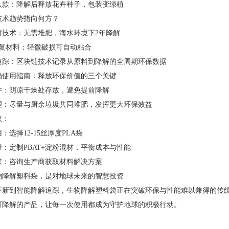
入款：降解后释放花卉种子，包装变绿植
来技术趋势指向何方？
解技术：无需堆肥，海水环境下2年降解
*复材料：轻微破损可自动粘合
追踪：区块链技术记录从原料到降解的全周期环保数据
确使用指南：释放环保价值的三个关键
件：阴凉干燥处存放，避免提前降解
理：尽量与厨余垃圾共同堆肥，发挥更大环保效益
议：
：选择12-15丝厚度PLA袋
：定制PBAT+淀粉混材，平衡成本与性能
求：咨询生产商获取材料解决方案
物降解塑料袋，是对地球未来的智慧投资
革新到智能降解追踪，生物降解塑料袋正在突破环保与性能难以兼得的传
可降解的产品，让每一次使用都成为守护地球的积极行动。