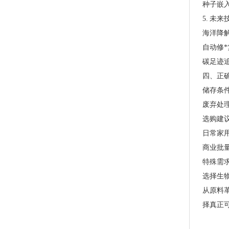
种子嵌
5. 未
海洋降
自动修
碳足迹
四、正
储存条
废弃处
选购建
PLA+PBAT全生物降解热封膜 自动包装机用卷膜
日常家用
商业批量
特殊需
选择生
从原料
择真正