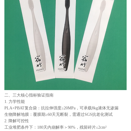
二、三大核心指标验证指南
1. 力学性能
PLA+PBAT复合袋：抗拉伸强度≥20MPa，可承载8kg液体无渗漏
生物降解地膜：覆膜期≥60天无断裂，需通过SGS抗老化测试
2. 降解可控性
工业堆肥条件下：180天内崩解率＞90%，残留碎片≤2cm²