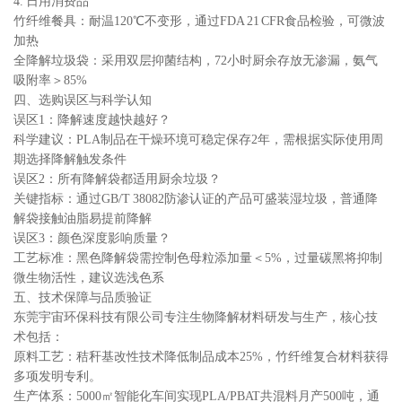
4. 日用消费品
竹纤维餐具：耐温120℃不变形，通过FDA 21 CFR食品检验，可微波
加热
全降解垃圾袋：采用双层抑菌结构，72小时厨余存放无渗漏，氨气
吸附率＞85%
四、选购误区与科学认知
误区1：降解速度越快越好？
科学建议：PLA制品在干燥环境可稳定保存2年，需根据实际使用周
期选择降解触发条件
误区2：所有降解袋都适用厨余垃圾？
关键指标：通过GB/T 38082防渗认证的产品可盛装湿垃圾，普通降
解袋接触油脂易提前降解
误区3：颜色深度影响质量？
工艺标准：黑色降解袋需控制色母粒添加量＜5%，过量碳黑将抑制
微生物活性，建议选浅色系
五、技术保障与品质验证
东莞宇宙环保科技有限公司专注生物降解材料研发与生产，核心技
术包括：
原料工艺：秸秆基改性技术降低制品成本25%，竹纤维复合材料获得
多项发明专利。
生产体系：5000㎡智能化车间实现PLA/PBAT共混料月产500吨，通