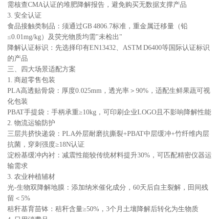
需核查CMA认证的堆肥降解报告，避免购买无数据支撑产品
3. 安全认证
食品接触类制品：须通过GB 4806.7标准，重金属迁移量（铅
≤0.01mg/kg）及荧光物质均需"未检出"
降解认证标识：先选择印有EN13432、ASTM D6400等国际认证标识
的产品
三、四大场景适配方案
1. 商超零售包装
PLA高透贴骨袋：厚度0.025mm，透光率＞90%，适配生鲜果蔬可视
化包装
PBAT手提袋：手柄承重≥10kg，可印刷企业LOGO且不影响降解性能
2. 物流运输防护
三层共挤快递袋：PLA外层耐磨抗撕裂+PBAT中层缓冲+竹纤维内层
抗菌，穿刺强度≥18N认证
淀粉基缓冲内衬：减震性能较传统材料提升30%，可匹配精密仪器运
输需求
3. 农业种植辅材
光-生物双降解地膜：添加纳米催化成分，60天后自主裂解，田间残
留＜5%
秸秆基育苗钵：秸秆含量≥50%，3个月土壤降解后转化为生物质