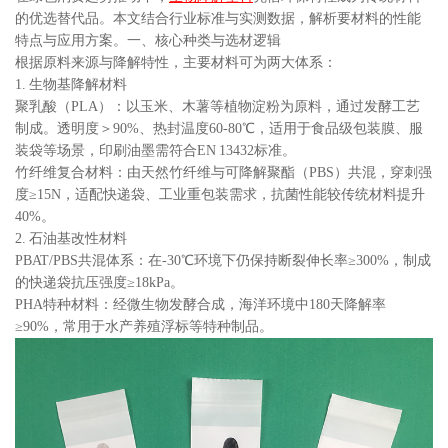
的优选替代品。本文结合行业标准与实测数据，解析要材料的性能
特点与应用方案。一、核心种类与选材逻辑
根据原料来源与降解特性，主要材料可为两大体系：
1. 生物基降解材料
聚乳酸（PLA）：以玉米、木薯等植物淀粉为原料，通过发酵工艺
制成。透明度＞90%、热封温度60-80℃，适用于食品级包装膜、服
装袋等场景，印刷油墨需符合EN 13432标准。
竹纤维复合材料：由天然竹纤维与可降解聚酯（PBS）共混，穿刺强
度≥15N，适配快递袋、工业重包装需求，抗菌性能较传统材料提升
40%。
2. 石油基改性材料
PBAT/PBS共混体系：在-30℃环境下仍保持断裂伸长率≥300%，制成
的快递袋抗压强度≥18kPa。
PHA特种材料：经微生物发酵合成，海洋环境中180天降解率
≥90%，常用于水产养殖浮标等特种制品。