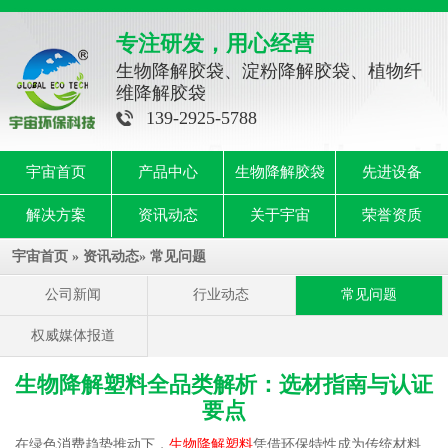
专注研发，用心经营
生物降解胶袋、淀粉降解胶袋、植物纤
维降解胶袋
139-2925-5788
宇宙首页
产品中心
生物降解胶袋
先进设备
解决方案
资讯动态
关于宇宙
荣誉资质
宇宙首页
»
资讯动态
»
常见问题
公司新闻
行业动态
常见问题
权威媒体报道
生物降解塑料全品类解析：选材指南与认证
要点
在绿色消费趋势推动下，
生物降解塑料
凭借环保特性成为传统材料