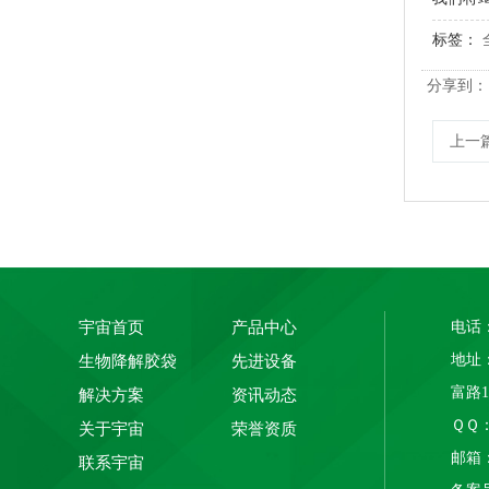
标签：
玉米淀粉可降解筒膜 制袋膜 蓝色单面印刷
分享到：
上一
宇宙首页
产品中心
电话：
地址
生物降解胶袋
先进设备
PLA+PBAT全生物降解骨条料 贴骨袋/拉链袋封口专用
富路
解决方案
资讯动态
ＱＱ： 
关于宇宙
荣誉资质
邮箱：1
联系宇宙