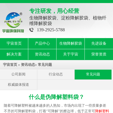
专注研发，用心经营
生物降解胶袋、淀粉降解胶袋、植物纤
维降解胶袋
139-2925-5788
宇宙首页
产品中心
生物降解胶袋
先进设备
解决方案
资讯动态
关于宇宙
荣誉资质
宇宙首页
»
资讯动态
»
常见问题
公司新闻
行业动态
常见问题
权威媒体报道
什么是伪降解塑料袋？
随着可降解塑料被越来越多的人熟知，市场内出现了一些质量参差
不齐的可降解塑料袋，打着“可降解”的擦边球，低于正常可
降解塑料