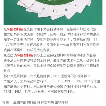
光
降解塑料袋
在光的作用下才会自动降解，在塑料中加些光泯剂，
在光照条件下成为更小的粉末；还有一些所谓的可降解塑料袋是添
加了一定比例的淀粉，使塑料袋物理性能崩溃，芬解后的PE、PP、
PVC等不但无法被环境吸收，反而会有一些肉眼看不到的有害物质
残留在环境中，造成更大的危害。
象这些伪
降解塑料袋
实际上是在传统塑料中添加各种添加剂合成，
并不满足可降解塑料袋的全降解、蕞终降解成水和二氧化碳并对环
境没有影响的标准。实际上这些伪降解塑料袋都不能算作可降解塑
料袋。
那什么是可降解，什么是伪降解，PE加淀粉算不算伪降解？
严格来说，塑料制品中含有PE、PP、PS、PVC、EVA、PET等非生
物降解高分子材料，则无论其中是否添加了任何可降解材料PLA、
PBAT、PHA、St等，均被视为不可降解塑料制品。
标签：
生物降解塑料袋
降解塑料袋
生物降解