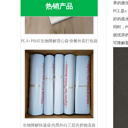
界的微
热销产品
PCL是
好的疏
PLA+PBAT生物降解背心袋 快餐外卖打包袋
同时，
能优异
可降解
生物降解快递袋 内黑外白三层共挤物流袋