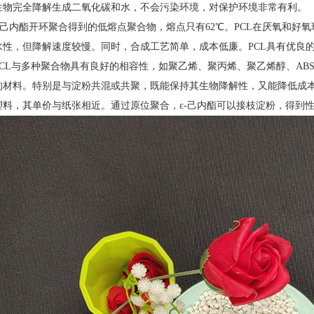
生物完全降解生成二氧化碳和水，不会污染环境，对保护环境非常有利。
ε-己内酯开环聚合得到的低熔点聚合物，熔点只有62℃。PCL在厌氧和好
水性，但降解速度较慢。同时，合成工艺简单，成本低廉。PCL具有优良
PCL与多种聚合物具有良好的相容性，如聚乙烯、聚丙烯、聚乙烯醇、AB
的材料。特别是与淀粉共混或共聚，既能保持其生物降解性，又能降低成本
塑料，其单价与纸张相近。通过原位聚合，ε-己内酯可以接枝淀粉，得到