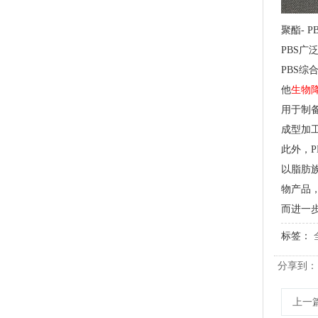
聚酯- PB
PBS
PLA+PBAT全生物降解骨条料 贴骨袋/拉链袋封口专用
PBS综
他
生物
用于制
成型加
此外，
以脂肪
物产品
而进一步
标签：
PLA+PBAT全生物降解手挽胶袋 CT袋·影像袋专用
分享到：
上一