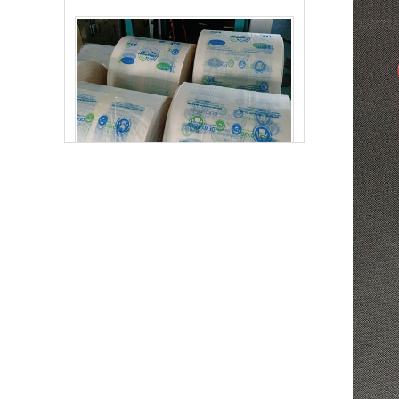
玉米淀粉可降解筒膜 制袋膜 蓝色单面印刷