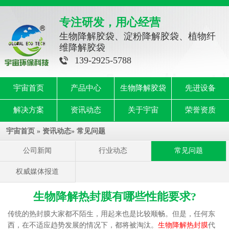
专注研发，用心经营
生物降解胶袋、淀粉降解胶袋、植物纤
维降解胶袋
139-2925-5788
宇宙首页
产品中心
生物降解胶袋
先进设备
解决方案
资讯动态
关于宇宙
荣誉资质
宇宙首页
»
资讯动态
»
常见问题
公司新闻
行业动态
常见问题
权威媒体报道
生物降解热封膜有哪些性能要求?
传统的热封膜大家都不陌生，用起来也是比较顺畅。但是，任何东
西，在不适应趋势发展的情况下，都将被淘汰。
生物降解热封膜
代