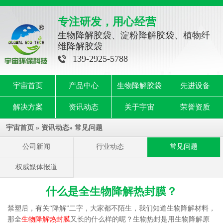
专注研发，用心经营
生物降解胶袋、淀粉降解胶袋、植物纤
维降解胶袋
139-2925-5788
宇宙首页
产品中心
生物降解胶袋
先进设备
解决方案
资讯动态
关于宇宙
荣誉资质
宇宙首页
»
资讯动态
»
常见问题
公司新闻
行业动态
常见问题
权威媒体报道
什么是全生物降解热封膜？
禁塑后，有关“降解”二字，大家都不陌生，我们知道生物降解材料，
那全
生物降解热封膜
又长的什么样的呢？生物热封是用生物降解原