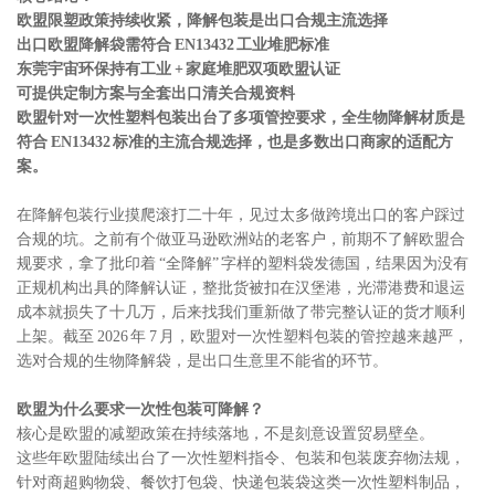
欧盟限塑政策持续收紧，
降解包装
是出口合规主流选择
出口欧盟降解袋需符合 EN13432 工业堆肥标准
东莞宇宙环保持有工业 + 家庭堆肥双项欧盟认证
可提供定制方案与全套出口清关合规资料
欧盟针对一次性塑料包装出台了多项管控要求，全生物降解材质是
符合 EN13432 标准的主流合规选择，也是多数出口商家的适配方
案。
在降解包装行业摸爬滚打二十年，见过太多做跨境出口的客户踩过
合规的坑。之前有个做亚马逊欧洲站的老客户，前期不了解欧盟合
规要求，拿了批印着 “全降解” 字样的塑料袋发德国，结果因为没有
正规机构出具的降解认证，整批货被扣在汉堡港，光滞港费和退运
成本就损失了十几万，后来找我们重新做了带完整认证的货才顺利
上架。截至 2026 年 7 月，欧盟对一次性塑料包装的管控越来越严，
选对合规的生物降解袋，是出口生意里不能省的环节。
欧盟为什么要求一次性包装可降解？
核心是欧盟的减塑政策在持续落地，不是刻意设置贸易壁垒。
这些年欧盟陆续出台了一次性塑料指令、包装和包装废弃物法规，
针对商超购物袋、餐饮打包袋、快递包装袋这类一次性塑料制品，