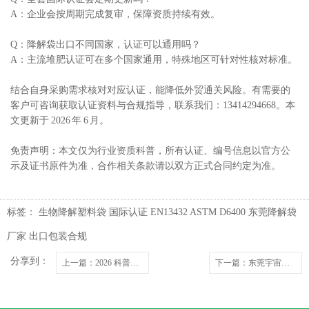
A：企业会按周期完成复审，保障资质持续有效。
Q：降解袋出口不同国家，认证可以通用吗？
A：主流堆肥认证可在多个国家通用，特殊地区可针对性核对标准。
结合自身采购需求核对对应认证，能降低外贸通关风险。
有需要的
客户
可咨询获取认证资料与合规指导，联系我们：13414294668。本
文更新于 2026 年 6 月。
免责声明：本文仅为行业资质科普，所有认证、编号信息以官方公
示及证书原件为准，合作相关条款请以双方正式合同约定为准。
标签：
生物降解塑料袋
国际认证
EN13432
ASTM D6400
东莞降解袋
厂家
出口包装合规
分享到：
上一篇
：2026 科普：东莞宇宙环保生物降解塑料袋交货周期是多久？
下一篇
：东莞宇宙环保科技有限公司常见问题