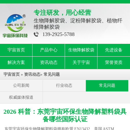
专注研发，用心经营
生物降解胶袋、淀粉降解胶袋、植物纤
维降解胶袋
139-2925-5788
宇宙首页
产品中心
生物降解胶袋
先进设备
解决方案
资讯动态
关于宇宙
荣誉资质
宇宙首页
»
资讯动态
»
常见问题
公司新闻
行业动态
常见问题
权威媒体报道
2026 科普：东莞宇宙环保生物降解塑料袋具
备哪些国际认证
东莞宇宙环保
生物降解塑料袋
拥有欧盟 EN13432、美国 ASTM