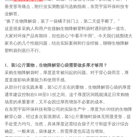
垂变形等痛点，附行业实测数据与选购指南，东莞宇宙环保科技专
业解答。
“换了生物降解袋，装了一袋橘子挂门上，第二天提手断了。”
这是很多采购人和用户在接触生物降解塑料袋时遇到的第一道坎。
大家对环保产品有期待，但也担心“中看不中用”。今天我们就围绕大
家关心的几个性能问题，结合实际案例和行业经验，聊聊生物降解
塑料袋到底行不行。
1、装5公斤重物，生物降解背心袋需要做多厚才够用？
采购生物降解袋时，厚度是常被问起的问题。对于背心袋而言，厚
度直接影响承重能力和使用手感。
从部分行业实践来看，装5公斤左右的重物，生物降解背心袋的厚度
通常建议控制在0.08至0.1丝之间。这个厚度区间既能满足日常购物
场景的承重要求，又不会因过厚而增加不必要的成本。
在东莞宇宙环保科技有限公司的实际生产中，厚度为0.09丝的生物降
解背心袋，经过多次装填测试，装5公斤重物时袋体无明显变形，提
手处受力均匀。当然，具体厚度还需结合袋子尺寸和提手设计综合
确定。一般来说，袋体越大，所需厚度也应适当增加。