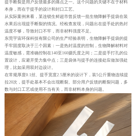
提手断裂是用户反馈最多的痛点之一。这个问题的关键不在于材料
本身，而在于提手的设计和封口工艺。
从实际案例来看，某连锁生鲜超市曾反馈一批生物降解手提袋在装
水果后出现提手断裂的情况。经检查发现，问题出在提手处的热封
温度不够，导致封口不牢，而非材料强度不足。
东莞宇宙环保科技有限公司的生产经验表明，生物降解手提袋的提
手牢固度取决于三个因素：一是热封温度的控制，生物降解材料对
温度敏感，需准确控制在140至160摄氏度之间；二是提手打孔的位
置设计，应避开受力集中点；三是袋体与提手的连接处应做加强处
理，比如采用双封边设计。
在常规厚度0.1丝、提手宽度2.5厘米的设计下，装5公斤重物连续提
拉20次，提手处基本不会出现断裂。部分用户反馈的断裂问题，多
数与封口工艺或使用不当有关，而非材料本身的问题。