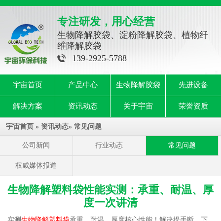
专注研发，用心经营
生物降解胶袋、淀粉降解胶袋、植物纤
维降解胶袋
139-2925-5788
宇宙首页
产品中心
生物降解胶袋
先进设备
解决方案
资讯动态
关于宇宙
荣誉资质
宇宙首页
»
资讯动态
»
常见问题
公司新闻
行业动态
常见问题
权威媒体报道
生物降解塑料袋性能实测：承重、耐温、厚
度一次讲清
实测
生物降解塑料袋
承重、耐温、厚度核心性能！解决提手断、下