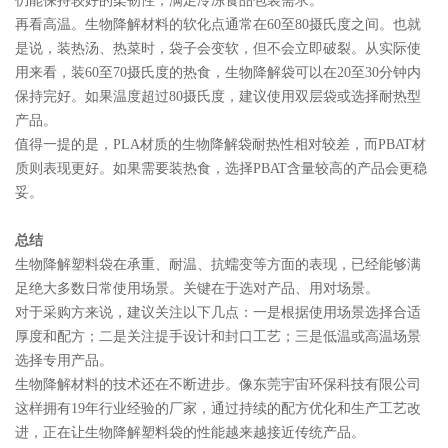
仍能保持较好的柔韧性，满足冷冻食品包装需求。
再看高温。生物降解材料的软化点通常在60至80摄氏度之间。也就
是说，装热汤、热菜时，袋子会变软，但不会立即破裂。从实际使
用来看，装60至70摄氏度的热食，生物降解袋可以在20至30分钟内
保持完好。如果温度超过80摄氏度，建议使用双层袋或选择耐热型
产品。
值得一提的是，PLA材质的生物降解袋耐热性相对较差，而PBAT材
质则表现更好。如果需要装热食，选择PBAT含量较高的产品会更稳
妥。
总结
生物降解塑料袋在承重、耐温、抗蠕变等方面的表现，已经能够满
足绝大多数日常使用场景。关键在于选对产品、用对场景。
对于采购方来说，建议关注以下几点：一是根据使用场景选择合适
厚度和配方；二是关注提手设计和封口工艺；三是低温或高温场景
选择专用产品。
生物降解材料的技术还在不断进步。像东莞宇宙环保科技有限公司
这样拥有19年行业经验的厂家，通过持续的配方优化和生产工艺改
进，正在让生物降解塑料袋的性能越来越接近传统产品。