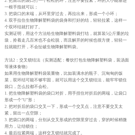
2. 把留出的袋口打一个松松的环，注意不要拉紧，环的大小能塞进
一根手指就可以；
3. 把袋口的末端，从环里穿过去，再拉出来，形成一个小环；
4. 双手拉住生物降解塑料袋的袋身和打好的结，轻轻拉紧，这样一
个双环结就打好了。
实测证明，用这个方法给生物降解塑料袋打结，就算装5公斤重的垃
圾，拎着走几百米也不会松脱，而且解开的时候也很方便，轻轻一
拉就能打开，不会扯破生物降解塑料袋。
方法2：交叉锁结法（实测适配：餐饮打包生物降解塑料袋，装汤面
等液体食物）
如果用生物降解塑料袋装重物，比如装满水的瓶子、沉甸甸的饭
菜，双环结可能不够牢固，就可以用这个交叉锁结法，能牢牢锁住
袋口，怎么拉都不会松。
1. 把生物降解塑料袋的袋口对折，用手捏住对折后的两端，让袋口
形成一个“U”形；
2. 把对折后的袋口交叉一下，形成一个交叉点，注意不要交叉太
紧，留出一点空隙；
3. 把袋口的两端，分别从交叉形成的空隙里穿过去，穿的时候稍微
用力，让结锁住；
4. 最后拉紧两端，这样交叉锁结就完成了。