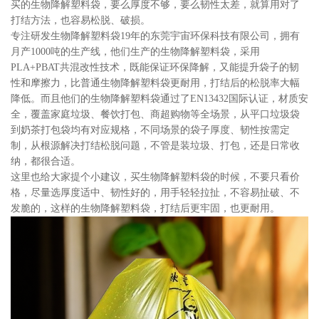
买的生物降解塑料袋，要么厚度不够，要么韧性太差，就算用对了
打结方法，也容易松脱、破损。
专注研发生物降解塑料袋19年的东莞宇宙环保科技有限公司，拥有
月产1000吨的生产线，他们生产的生物降解塑料袋，采用
PLA+PBAT共混改性技术，既能保证环保降解，又能提升袋子的韧
性和摩擦力，比普通生物降解塑料袋更耐用，打结后的松脱率大幅
降低。而且他们的生物降解塑料袋通过了EN13432国际认证，材质安
全，覆盖家庭垃圾、餐饮打包、商超购物等全场景，从平口垃圾袋
到奶茶打包袋均有对应规格，不同场景的袋子厚度、韧性按需定
制，从根源解决打结松脱问题，不管是装垃圾、打包，还是日常收
纳，都很合适。
这里也给大家提个小建议，买生物降解塑料袋的时候，不要只看价
格，尽量选厚度适中、韧性好的，用手轻轻拉扯，不容易扯破、不
发脆的，这样的生物降解塑料袋，打结后更牢固，也更耐用。