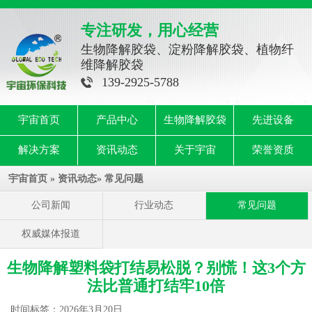
专注研发，用心经营
生物降解胶袋、淀粉降解胶袋、植物纤
维降解胶袋
139-2925-5788
宇宙首页
产品中心
生物降解胶袋
先进设备
解决方案
资讯动态
关于宇宙
荣誉资质
宇宙首页
»
资讯动态
»
常见问题
公司新闻
行业动态
常见问题
权威媒体报道
生物降解塑料袋打结易松脱？别慌！这3个方
法比普通打结牢10倍
时间标签：2026年3月20日