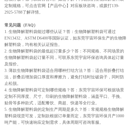
定制规格，可点击官网
【产品中心】
对应板块咨询，或拨打139-
2925-5788了解详情。
常见问题（FAQ）
1. 生物降解塑料袋能过哪些认证？答：生物降解塑料袋可通过
EN13432、ASTM D6400等国际认证，如东莞宇宙环保生产的生物降
解塑料袋，均有相关认证报告。
2. 生物降解塑料袋的最低起订量多少？答：不同规格、不同场景的
生物降解塑料袋起订量不同，可联系东莞宇宙环保咨询具体起订量
及报价。
3. 薄款生物降解塑料袋适合用哪种打结方法？答：适合用折叠打结
法，折叠后增加袋口厚度和摩擦力，避免打结时扯破袋子，同时防
止松脱。
4. 生物降解塑料袋可定制哪些规格？答：东莞宇宙环保可根据场景
定制不同厚度、尺寸、印刷的生物降解塑料袋，涵盖平口、手挽、
贴骨等多种款式，适配餐饮、商超、快递等全行业。
5. 生物降解塑料袋的定制生产周期是多久？答：常规规格生物降解
塑料袋现货可发，定制款根据订单量而定，东莞宇宙环保月产1000
吨产能，可快速响应定制需求，具体周期可咨询客服。