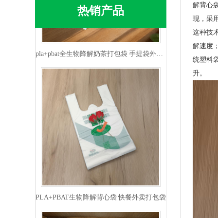
解背心
热销产品
现，采
pla+pbat全生物降解奶茶打包袋 手提袋外卖包装
这种技
解速度
统塑料
升。
PLA+PBAT生物降解背心袋 快餐外卖打包袋