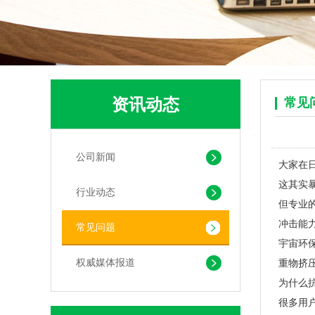
资讯动态
常见
可堆肥生物降解服装手挽袋 环保购物手提袋按需定制印刷
公司新闻
大家在
这其实
行业动态
但专业
冲击能
常见问题
宇宙环
权威媒体报道
重物挤
为什么
很多用