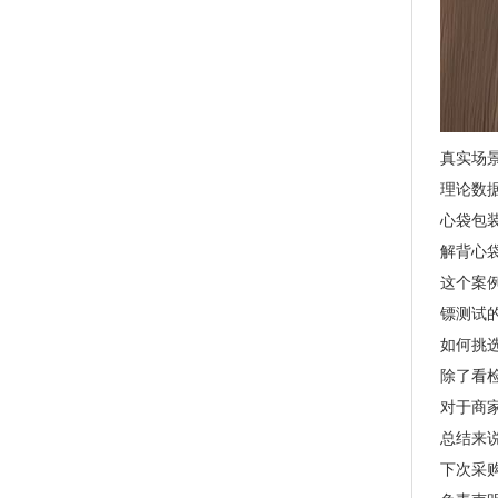
玉米淀粉可降解筒膜 制袋膜 蓝色单面印刷
真实场景
理论数
心袋包
解背心
这个案
镖测试
如何挑
除了看
PLA+PBAT全生物降解骨条料 贴骨袋/拉链袋封口专用
对于商
总结来
下次采