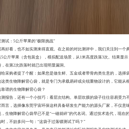
测试：5公斤苹果的“极限挑战”
据再好看，也不如实测来得直观。在之前的对比测评中，我们关注到一个
装5公斤苹果（含包装盒），模拟配送场景，从1米高度跌落3次。结果显
袋，在第2次跌落时就已出现明显漏洞。
例给采购者提了个醒：如果您是做生鲜、五金或者带骨肉类生意的，选择袋
的这类生物降解背心袋，就是专门为承载易碎或尖锐重物设计的，它能从
选靠谱的生物降解背心袋？
检测报告，还有一个小技巧：看层次结构。单层吹膜的袋子往往容易受力
家而言，选择像东莞宇宙环保这样具备研发生产能力的源头厂家，不仅意
说，生物降解背心袋早已不是“一碰就碎”的代名词。通过技术迭代，现在
购时，不妨多问一句：“这袋子过落镖测试了吗？”