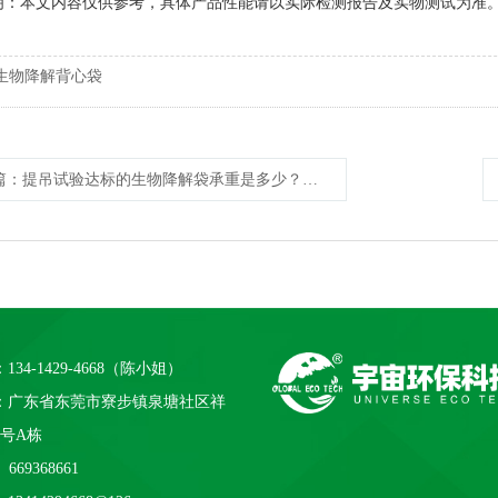
明：本文内容仅供参考，具体产品性能请以实际检测报告及实物测试为准
生物降解背心袋
篇
：提吊试验达标的生物降解袋承重是多少？实测8公斤背后的技术逻辑
134-1429-4668（陈小姐）
：广东省东莞市寮步镇泉塘社区祥
1号A栋
669368661