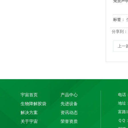
免责声
标签：
分享到：
上一
PLA+PBAT全生物降解手挽胶袋 CT袋·影像袋专用
宇宙首页
产品中心
电话：
地址
生物降解胶袋
先进设备
富路
解决方案
资讯动态
ＱＱ： 
关于宇宙
荣誉资质