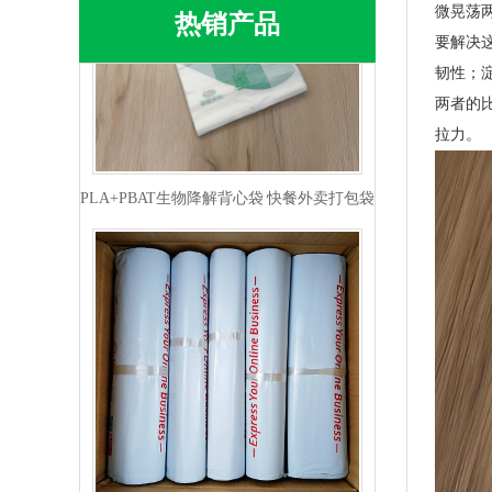
微晃荡
热销产品
要解决这
韧性；淀
两者的
拉力。
PLA+PBAT生物降解背心袋 快餐外卖打包袋
生物降解快递袋 内黑外白三层共挤物流袋