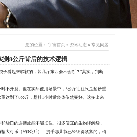
您的位置：
宇宙首页
»
资讯动态
»
常见问题
实测8公斤背后的技术逻辑
袋子看起来软软的，装几斤东西会不会断？”其实，判断
。
小时不开裂。但在实际使用场景中，5公斤往往只是起步重
重达到了8公斤，悬挂1小时后袋体依然完好。这多出来
手和袋口的连接处能不能扛住。很多便宜的生物降解袋，
瓶大可乐（约3公斤），提手那儿就已经绷得紧紧的，稍