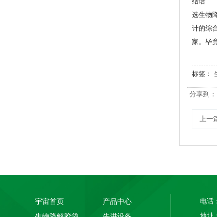
结语
选生物
计的综
家。毕
标签：
分享到：
上一
PLA+PBAT全生物降解手挽奶茶打包袋 外卖打包
宇宙首页
产品中心
电话：
地址
生物降解胶袋
先进设备