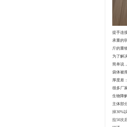
PLA+PBAT全生物降解骨条料 贴骨袋/拉链袋封口专用
提手连接
承重的
斤的重
为了解
简单说
袋体被
厚度差
很多厂
生物降解
主体部分
掉30
PLA+PBAT全生物降解手挽胶袋 CT袋·影像袋专用
拉50