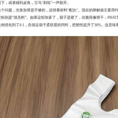
两下，或者碰到桌角，立马“刺啦”一声裂开。
个问题，光靠加厚是不够的，还得看材料“配比”。现在的降解袋主要用PB
粉则是“填充料”。如果淀粉加多了，袋子是硬了，但脆得像饼干；PBAT
比例优化到了4:1，在保证袋子柔软度的同时，把韧性提升了30%。这意