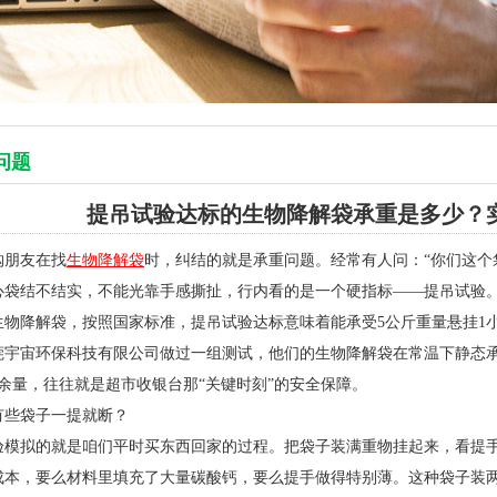
问题
提吊试验达标的生物降解袋承重是多少？
购朋友在找
生物降解袋
时，纠结的就是承重问题。经常有人问：“你们这个
心袋结不结实，不能光靠手感撕扯，行内看的是一个硬指标——提吊试验
生物降解袋，按照国家标准，提吊试验达标意味着能承受5公斤重量悬挂1
莞宇宙环保科技有限公司做过一组测试，他们的生物降解袋在常温下静态承
斤余量，往往就是超市收银台那“关键时刻”的安全保障。
有些袋子一提就断？
验模拟的就是咱们平时买东西回家的过程。把袋子装满重物挂起来，看提
成本，要么材料里填充了大量碳酸钙，要么提手做得特别薄。这种袋子装两