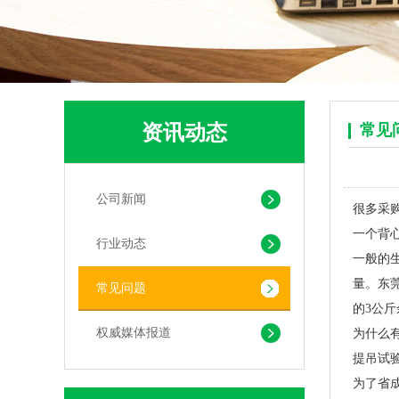
资讯动态
常见
公司新闻
很多采
一个背
行业动态
pla+pbat全生物降解奶茶打包袋 手提袋外卖包装
一般的
量。东
常见问题
的3公
权威媒体报道
为什么
提吊试
为了省