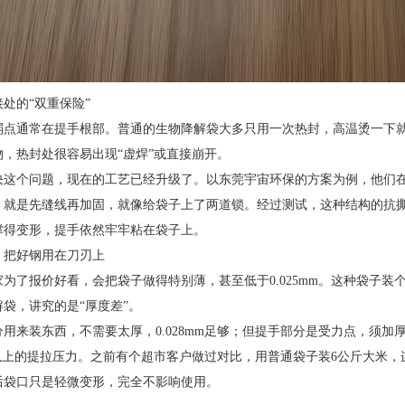
处的“双重保险”
弱点通常在提手根部。普通的生物降解袋大多只用一次热封，高温烫一下
物，热封处很容易出现“虚焊”或直接崩开。
决这个问题，现在的工艺已经升级了。以东莞宇宙环保的方案为例，他们在
，就是先缝线再加固，就像给袋子上了两道锁。经过测试，这种结构的抗撕
撑得变形，提手依然牢牢粘在袋子上。
：把好钢用在刀刃上
家为了报价好看，会把袋子做得特别薄，甚至低于0.025mm。这种袋子装
袋，讲究的是“厚度差”。
用来装东西，不需要太厚，0.028mm足够；但提手部分是受力点，须加厚
%以上的提拉压力。之前有个超市客户做过对比，用普通袋子装6公斤大米，
次后袋口只是轻微变形，完全不影响使用。