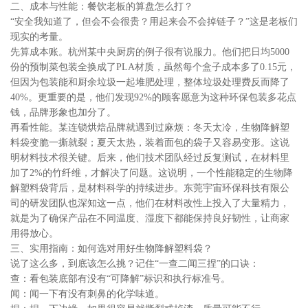
二、成本与性能：餐饮老板的算盘怎么打？
“安全我知道了，但会不会很贵？用起来会不会掉链子？”这是老板们
现实的考量。
先算成本账。杭州某中央厨房的例子很有说服力。他们把日均5000
份的预制菜包装全换成了PLA材质，虽然每个盒子成本多了0.15元，
但因为包装能和厨余垃圾一起堆肥处理，整体垃圾处理费反而降了
40%。更重要的是，他们发现92%的顾客愿意为这种环保包装多花点
钱，品牌形象也加分了。
再看性能。某连锁烘焙品牌就遇到过麻烦：冬天太冷，生物降解塑
料袋变脆一撕就裂；夏天太热，装着面包的袋子又容易变形。这说
明材料技术很关键。后来，他们技术团队经过反复测试，在材料里
加了2%的竹纤维，才解决了问题。这说明，一个性能稳定的生物降
解塑料袋背后，是材料科学的持续进步。东莞宇宙环保科技有限公
司的研发团队也深知这一点，他们在材料改性上投入了大量精力，
就是为了确保产品在不同温度、湿度下都能保持良好韧性，让商家
用得放心。
三、实用指南：如何选对用好生物降解塑料袋？
说了这么多，到底该怎么挑？记住“一查二闻三捏”的口诀：
查：看包装底部有没有“可降解”标识和执行标准号。
闻：闻一下有没有刺鼻的化学味道。