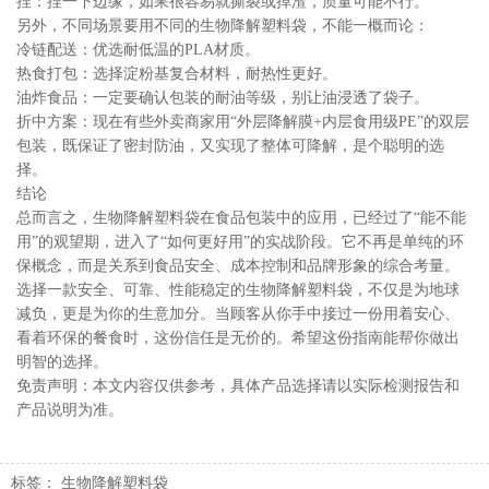
捏：捏一下边缘，如果很容易就撕裂或掉渣，质量可能不行。
另外，不同场景要用不同的生物降解塑料袋，不能一概而论：
冷链配送：优选耐低温的PLA材质。
热食打包：选择淀粉基复合材料，耐热性更好。
油炸食品：一定要确认包装的耐油等级，别让油浸透了袋子。
折中方案：现在有些外卖商家用“外层降解膜+内层食用级PE”的双层
包装，既保证了密封防油，又实现了整体可降解，是个聪明的选
择。
结论
总而言之，生物降解塑料袋在食品包装中的应用，已经过了“能不能
用”的观望期，进入了“如何更好用”的实战阶段。它不再是单纯的环
保概念，而是关系到食品安全、成本控制和品牌形象的综合考量。
选择一款安全、可靠、性能稳定的生物降解塑料袋，不仅是为地球
减负，更是为你的生意加分。当顾客从你手中接过一份用着安心、
看着环保的餐食时，这份信任是无价的。希望这份指南能帮你做出
明智的选择。
免责声明：本文内容仅供参考，具体产品选择请以实际检测报告和
产品说明为准。
标签：
生物降解塑料袋