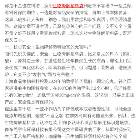
你是不是也在纠结，换用
生物降解塑料袋
到底靠不靠谱？一边是顾
客对环保的期待，一边是对食品安全的担忧，再加上成本账要算。
这事儿确实让人头疼。别急，我们用数据和事实说话，帮你理清思
路。这篇文章不讲空话，只聚焦你关心的三个问题：安不安全？贵
不贵？好不好用？看完你就知道，怎么选对生物降解塑料袋，既环
保又安心。
一、核心安全：生物降解塑料袋真的无害吗？
咱们先说关键的，安全。生物降解塑料袋，比如常见的PLA（聚乳
酸），原料是玉米、甘蔗这些生物年自然生长的东西，理论上用完
会变成二氧化碳和水，听着就很干净。但问题是，装热油、进微波
炉，它会不会“发脾气”释放有害物？
上海食品接触材料检测2024年的数据给了我们一颗定心丸。符合国
家标准的生物降解餐盒，在100℃的热油里泡上2个小时，总迁移量
只有0.3mg/dm²，远低于国标10mg/dm²的限值。这说明，只要是正规
产品，安全性是有保障的。
但这里有个坑：一些小作坊为了降低成本或者改变性能，可能会违
规添加增塑剂。这些“不速之客”在加热时就有可能跑出来。所以，选
生物降解塑料袋，认准包装上的QS认证和食品接触用标识是底线。
像东莞宇宙环保科技有限公司这类注重研发的厂家，从原料源头到
生产工艺都严格把控，确保每一只生物降解塑料袋都符合安全标