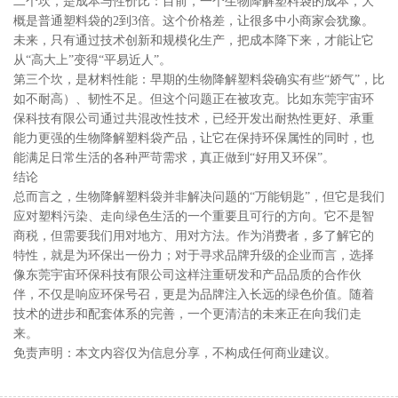
二个坎，是成本与性价比：目前，一个生物降解塑料袋的成本，大
概是普通塑料袋的2到3倍。这个价格差，让很多中小商家会犹豫。
未来，只有通过技术创新和规模化生产，把成本降下来，才能让它
从“高大上”变得“平易近人”。
第三个坎，是材料性能：早期的生物降解塑料袋确实有些“娇气”，比
如不耐高）、韧性不足。但这个问题正在被攻克。比如东莞宇宙环
保科技有限公司通过共混改性技术，已经开发出耐热性更好、承重
能力更强的生物降解塑料袋产品，让它在保持环保属性的同时，也
能满足日常生活的各种严苛需求，真正做到“好用又环保”。
结论
总而言之，生物降解塑料袋并非解决问题的“万能钥匙”，但它是我们
应对塑料污染、走向绿色生活的一个重要且可行的方向。它不是智
商税，但需要我们用对地方、用对方法。作为消费者，多了解它的
特性，就是为环保出一份力；对于寻求品牌升级的企业而言，选择
像东莞宇宙环保科技有限公司这样注重研发和产品品质的合作伙
伴，不仅是响应环保号召，更是为品牌注入长远的绿色价值。随着
技术的进步和配套体系的完善，一个更清洁的未来正在向我们走
来。
免责声明：本文内容仅为信息分享，不构成任何商业建议。