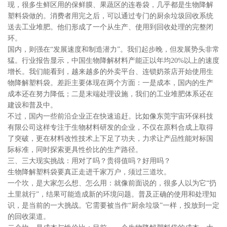
现，很多生鲜区用的保鲜膜、果蔬区的连卷袋，几乎都是生物降解
塑料袋做的。消费者用完之后，可以通过专门的厨余垃圾回收系统
送去工业堆肥。他们形成了一个从生产、使用到回收处理的完整闭
环。
国内，则强在“发展速度和制造潜力”。我们起步晚，但发展势头非常
猛。行业报告显示，中国生物降解材料产能正以年均20%以上的速度
增长。我们能看到，越来越多的外卖平台、连锁奶茶店开始使用生
物降解塑料袋。差距主要体现在两个方面：一是成本，国内的生产
成本还在努力降低；二是末端处理设施，我们的工业堆肥体系还在
建设和普及中。
不过，国内一些前沿企业正在快速追赶。比如像东莞宇宙环保科技
有限公司这样专注于生物材料研发的企业，不仅在原料合成上取得
了突破，更在材料改性技术上下足了功夫，力求让产品性能对标国
际标准，同时探索更具性价比的生产路径。
三、三大现实挑战：用对了吗？贵得值吗？好用吗？
生物降解塑料袋要真正走进千家万户，须过三道坎。
一个坎，是大家怎么想、怎么用：就像前面说的，很多人以为它“扔
土里就行”，结果可能造成新的环境问题。普及正确的使用和处理知
识，是当前的一大挑战。它需要被当作“厨余垃圾”一样，投放到一定
的回收渠道。