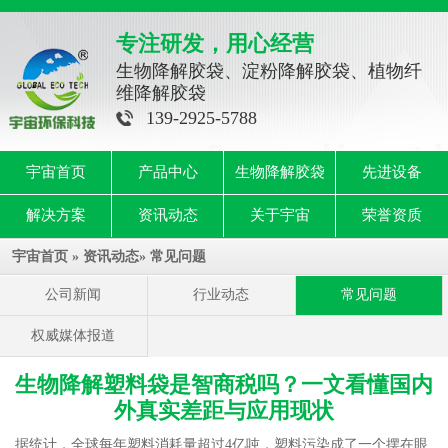
专注研发，用心经营
生物降解胶袋、淀粉降解胶袋、植物纤
维降解胶袋
139-2925-5788
宇宙首页
产品中心
生物降解胶袋
先进设备
解决方案
资讯动态
关于宇宙
荣誉资质
宇宙首页
»
资讯动态
»
常见问题
公司新闻
行业动态
常见问题
权威媒体报道
生物降解塑料袋是智商税吗？一文看懂国内
外真实差距与应用现状
据统计，全球每年塑料消耗量超过4亿吨，塑料污染成了一个摆在眼