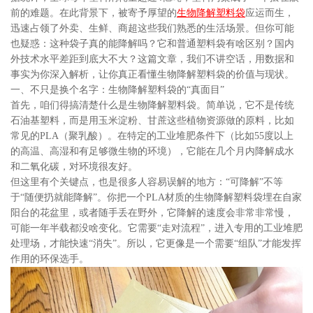
前的难题。在此背景下，被寄予厚望的
生物降解塑料袋
应运而生，
迅速占领了外卖、生鲜、商超这些我们熟悉的生活场景。但你可能
也疑惑：这种袋子真的能降解吗？它和普通塑料袋有啥区别？国内
外技术水平差距到底大不大？这篇文章，我们不讲空话，用数据和
事实为你深入解析，让你真正看懂生物降解塑料袋的价值与现状。
一、不只是换个名字：生物降解塑料袋的“真面目”
首先，咱们得搞清楚什么是生物降解塑料袋。简单说，它不是传统
石油基塑料，而是用玉米淀粉、甘蔗这些植物资源做的原料，比如
常见的PLA（聚乳酸）。在特定的工业堆肥条件下（比如55度以上
的高温、高湿和有足够微生物的环境），它能在几个月内降解成水
和二氧化碳，对环境很友好。
但这里有个关键点，也是很多人容易误解的地方：“可降解”不等
于“随便扔就能降解”。你把一个PLA材质的生物降解塑料袋埋在自家
阳台的花盆里，或者随手丢在野外，它降解的速度会非常非常慢，
可能一年半载都没啥变化。它需要“走对流程”，进入专用的工业堆肥
处理场，才能快速“消失”。所以，它更像是一个需要“组队”才能发挥
作用的环保选手。