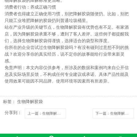
物降解胶袋的降解标准更清晰。
消费者行动：养成正确习惯
消费者也得建立正确使用习惯，别把降解胶袋随便扔。比如，别把
只能工业堆肥降解的胶袋扔到普通垃圾桶里。
站在产业升级的关键节点，生物降解胶袋有优势也有不足。有家酒
店，因为降解胶袋承重不够，遭到了客人差评。这些例子都提醒我
们，选择生物降解胶袋得谨慎，选择适合的袋型和厚度。
你所在的企业尝试过生物降解胶袋吗？有没有碰到过意想不到的挑
战？欢迎分享你的真实经历，说不定你的故事能给行业带来新灵
感。
免责声明：本文内容仅供参考，所涉及的数据和案例均来自公开信
息及实际场景反馈，不构成任何专业建议或承诺。具体产品性能及
使用效果可能因不同品牌、使用环境等因素而有所差异。
标签：
生物降解胶袋
分享到：
上一篇
：生物降解胶袋：环保生活新选择，这些知识点你得知道！
下一篇
：生物降解胶袋：撕开环保标签，我们该如何正确选择？