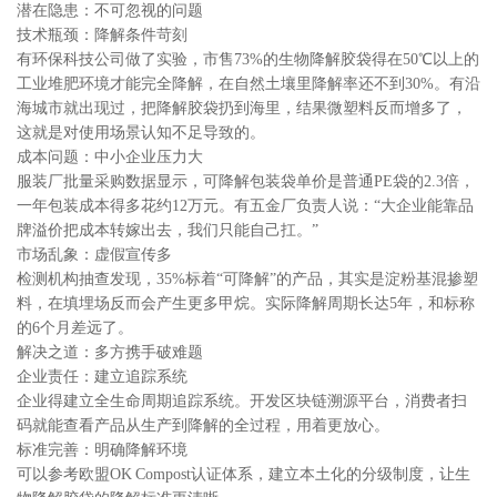
潜在隐患：不可忽视的问题
技术瓶颈：降解条件苛刻
有环保科技公司做了实验，市售73%的生物降解胶袋得在50℃以上的
工业堆肥环境才能完全降解，在自然土壤里降解率还不到30%。有沿
海城市就出现过，把降解胶袋扔到海里，结果微塑料反而增多了，
这就是对使用场景认知不足导致的。
成本问题：中小企业压力大
服装厂批量采购数据显示，可降解包装袋单价是普通PE袋的2.3倍，
一年包装成本得多花约12万元。有五金厂负责人说：“大企业能靠品
牌溢价把成本转嫁出去，我们只能自己扛。”
市场乱象：虚假宣传多
检测机构抽查发现，35%标着“可降解”的产品，其实是淀粉基混掺塑
料，在填埋场反而会产生更多甲烷。实际降解周期长达5年，和标称
的6个月差远了。
解决之道：多方携手破难题
企业责任：建立追踪系统
企业得建立全生命周期追踪系统。开发区块链溯源平台，消费者扫
码就能查看产品从生产到降解的全过程，用着更放心。
标准完善：明确降解环境
可以参考欧盟OK Compost认证体系，建立本土化的分级制度，让生