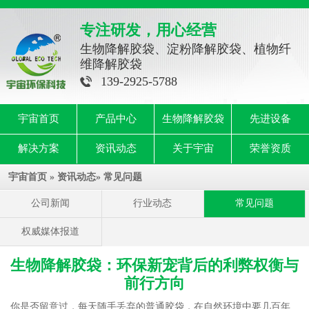
专注研发，用心经营
生物降解胶袋、淀粉降解胶袋、植物纤
维降解胶袋
139-2925-5788
宇宙首页
产品中心
生物降解胶袋
先进设备
解决方案
资讯动态
关于宇宙
荣誉资质
宇宙首页
»
资讯动态
»
常见问题
公司新闻
行业动态
常见问题
权威媒体报道
生物降解胶袋：环保新宠背后的利弊权衡与
前行方向
你是否留意过，每天随手丢弃的普通胶袋，在自然环境中要几百年