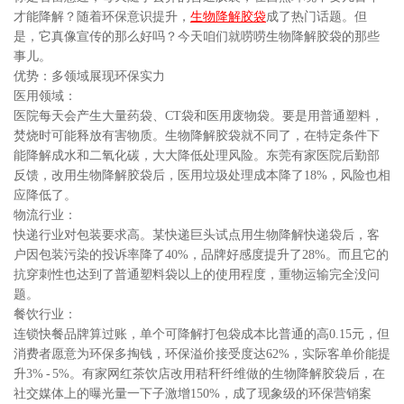
才能降解？随着环保意识提升，
生物降解胶袋
成了热门话题。但
是，它真像宣传的那么好吗？今天咱们就唠唠生物降解胶袋的那些
事儿。
优势：多领域展现环保实力
医用领域：
医院每天会产生大量药袋、CT袋和医用废物袋。要是用普通塑料，
焚烧时可能释放有害物质。生物降解胶袋就不同了，在特定条件下
能降解成水和二氧化碳，大大降低处理风险。东莞有家医院后勤部
反馈，改用生物降解胶袋后，医用垃圾处理成本降了18%，风险也相
应降低了。
物流行业：
快递行业对包装要求高。某快递巨头试点用生物降解快递袋后，客
户因包装污染的投诉率降了40%，品牌好感度提升了28%。而且它的
抗穿刺性也达到了普通塑料袋以上的使用程度，重物运输完全没问
题。
餐饮行业：
连锁快餐品牌算过账，单个可降解打包袋成本比普通的高0.15元，但
消费者愿意为环保多掏钱，环保溢价接受度达62%，实际客单价能提
升3% - 5%。有家网红茶饮店改用秸秆纤维做的生物降解胶袋后，在
社交媒体上的曝光量一下子激增150%，成了现象级的环保营销案