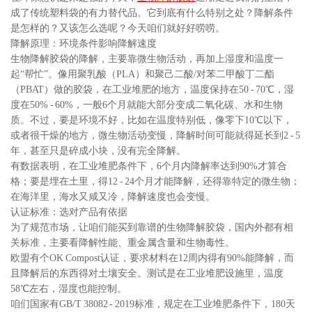
成了传统塑料袋的有力替代品。它到底有什么特别之处？降解条件
是怎样的？又该怎么选呢？今天咱们就好好唠唠。
降解原理：环境条件影响降解速度
生物降解胶袋的降解，主要靠微生物活动，再加上湿度和温度一
起“帮忙”。像用聚乳酸（PLA）和聚己二酸/对苯二甲酸丁二酯
（PBAT）做的胶袋，在工业堆肥的地方，温度保持在50 - 70℃，湿
度在50% - 60%，一般6个月就能大部分变成二氧化碳、水和生物
质。不过，要是环境不好，比如在温度特别低，像零下10℃以下，
或者很干燥的地方，微生物活动变慢，降解时间可能就得延长到2 - 5
年，甚至只是碎成小块，没有完全降解。
有数据表明，在工业堆肥条件下，6个月内降解率达到90%才算合
格；要是埋在土里，得12 - 24个月才能降解，还得靠特定的微生物；
在海洋里，海水又咸又冷，降解速度也会变慢。
认证标准：选对产品有依据
为了规范市场，让咱们能买到靠谱的生物降解胶袋，国内外都有相
关标准，主要看降解性能、重金属含量和生物毒性。
欧盟有个OK Compost认证，要求材料在12周内得有90%能降解，而
且降解后的东西得对土壤安全。测试是在工业堆肥设施里，温度
58℃左右，湿度也能控制。
咱们国家有GB/T 38082 - 2019标准，规定在工业堆肥条件下，180天