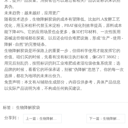
术，提升产品质量。消费者也可以通过看相关产品认证标识来识别
真伪。
未来趋势：越来越好，应用更广
随着技术进步，生物降解胶袋的成本有望降低。比如PLA发酵工艺
优化，用玉米秸秆代替玉米淀粉，PBAT催化剂效率提高，原料成本
能下降40%。它的应用场景也会更多，像3D打印材料、一次性医用
器械这些领域都在探索。以后还会结合堆肥设施，形成“生产 - 使用 -
降解 - 自然”的完整链条。
生物降解胶袋是环保路上的重要一步，但得科学使用才能发挥它的
价值。咱们买的时候，先看有没有标注执行标准，像GB/T 38082；
用完后别乱扔，按照标识扔到工业堆肥或者湿垃圾收集系统里；选
品牌的时候，看看它的环保承诺，别被“伪降解”忽悠了。你的每一次
选择，都在为地球的未来出份力。
免责声明：本文有AI辅助生成部分，内容仅供参考，具体产品信息
以实际产品说明为准，不构成任何购买建议。
标签：
生物降解胶袋
分享到：
上一篇
：生物降解胶袋是怎么做的？5大核心工艺带你一探究竟
下一篇
：生物降解胶袋：环保新宠背后的利弊权衡与前行方向