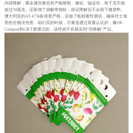
内得降解，重金属含量也有严格限制，像铅、镉这些，每千克不能
超过50毫克。还新增了崩解率指标，保证降解后不会留下微塑料。
澳大利亚的AS 4736标准更严格，还做了蚯蚓毒性测试，确保对土壤
里的生物没伤害。咱们买的时候，尽量选通过双重认证的，像OK
Compost和GB/T都通过的，这样就不容易买到“伪降解”产品。