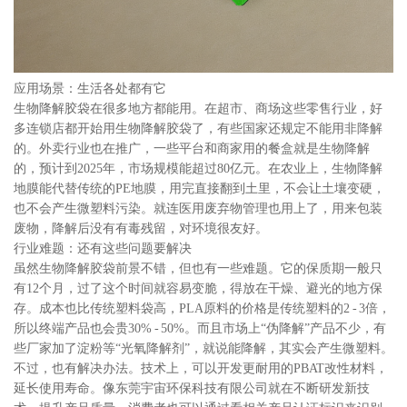
应用场景：生活各处都有它
生物降解胶袋在很多地方都能用。在超市、商场这些零售行业，好
多连锁店都开始用生物降解胶袋了，有些国家还规定不能用非降解
的。外卖行业也在推广，一些平台和商家用的餐盒就是生物降解
的，预计到2025年，市场规模能超过80亿元。在农业上，生物降解
地膜能代替传统的PE地膜，用完直接翻到土里，不会让土壤变硬，
也不会产生微塑料污染。就连医用废弃物管理也用上了，用来包装
废物，降解后没有有毒残留，对环境很友好。
行业难题：还有这些问题要解决
虽然生物降解胶袋前景不错，但也有一些难题。它的保质期一般只
有12个月，过了这个时间就容易变脆，得放在干燥、避光的地方保
存。成本也比传统塑料袋高，PLA原料的价格是传统塑料的2 - 3倍，
所以终端产品也会贵30% - 50%。而且市场上“伪降解”产品不少，有
些厂家加了淀粉等“光氧降解剂”，就说能降解，其实会产生微塑料。
不过，也有解决办法。技术上，可以开发更耐用的PBAT改性材料，
延长使用寿命。像东莞宇宙环保科技有限公司就在不断研发新技