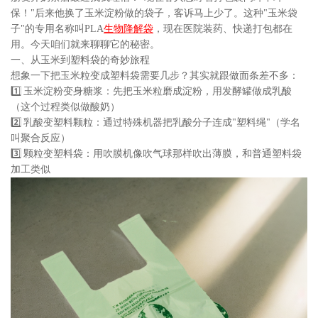
保！"后来他换了玉米淀粉做的袋子，客诉马上少了。这种"玉米袋
子"的专用名称叫PLA
生物降解袋
，现在医院装药、快递打包都在
用。今天咱们就来聊聊它的秘密。
一、从玉米到塑料袋的奇妙旅程
想象一下把玉米粒变成塑料袋需要几步？其实就跟做面条差不多：
1️⃣ 玉米淀粉变身糖浆：先把玉米粒磨成淀粉，用发酵罐做成乳酸
（这个过程类似做酸奶）
2️⃣ 乳酸变塑料颗粒：通过特殊机器把乳酸分子连成"塑料绳"（学名
叫聚合反应）
3️⃣ 颗粒变塑料袋：用吹膜机像吹气球那样吹出薄膜，和普通塑料袋
加工类似