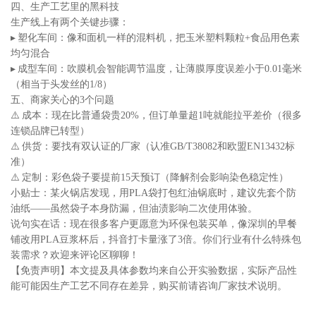
四、生产工艺里的黑科技
生产线上有两个关键步骤：
▸ 塑化车间：像和面机一样的混料机，把玉米塑料颗粒+食品用色素
均匀混合
▸ 成型车间：吹膜机会智能调节温度，让薄膜厚度误差小于0.01毫米
（相当于头发丝的1/8）
五、商家关心的3个问题
⚠️ 成本：现在比普通袋贵20%，但订单量超1吨就能拉平差价（很多
连锁品牌已转型）
⚠️ 供货：要找有双认证的厂家（认准GB/T38082和欧盟EN13432标
准）
⚠️ 定制：彩色袋子要提前15天预订（降解剂会影响染色稳定性）
小贴士：某火锅店发现，用PLA袋打包红油锅底时，建议先套个防
油纸——虽然袋子本身防漏，但油渍影响二次使用体验。
说句实在话：现在很多客户更愿意为环保包装买单，像深圳的早餐
铺改用PLA豆浆杯后，抖音打卡量涨了3倍。你们行业有什么特殊包
装需求？欢迎来评论区聊聊！
【免责声明】本文提及具体参数均来自公开实验数据，实际产品性
能可能因生产工艺不同存在差异，购买前请咨询厂家技术说明。