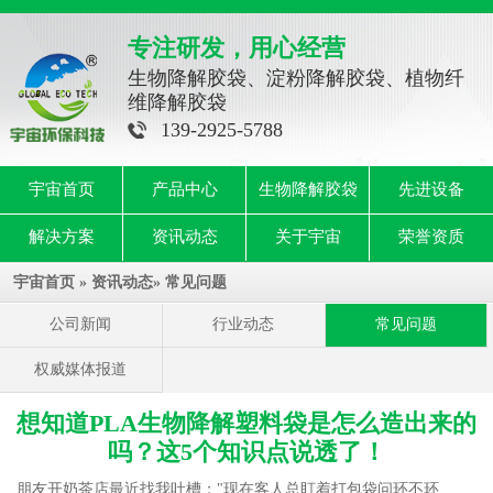
专注研发，用心经营
生物降解胶袋、淀粉降解胶袋、植物纤
维降解胶袋
139-2925-5788
宇宙首页
产品中心
生物降解胶袋
先进设备
解决方案
资讯动态
关于宇宙
荣誉资质
宇宙首页
»
资讯动态
»
常见问题
公司新闻
行业动态
常见问题
权威媒体报道
想知道PLA生物降解塑料袋是怎么造出来的
吗？这5个知识点说透了！
朋友开奶茶店最近找我吐槽："现在客人总盯着打包袋问环不环