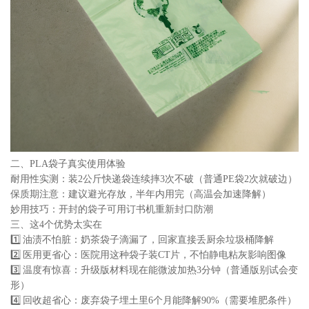
二、PLA袋子真实使用体验
耐用性实测：装2公斤快递袋连续摔3次不破（普通PE袋2次就破边）
保质期注意：建议避光存放，半年内用完（高温会加速降解）
妙用技巧：开封的袋子可用订书机重新封口防潮
三、这4个优势太实在
1️⃣ 油渍不怕脏：奶茶袋子滴漏了，回家直接丢厨余垃圾桶降解
2️⃣ 医用更省心：医院用这种袋子装CT片，不怕静电粘灰影响图像
3️⃣ 温度有惊喜：升级版材料现在能微波加热3分钟（普通版别试会变
形）
4️⃣ 回收超省心：废弃袋子埋土里6个月能降解90%（需要堆肥条件）