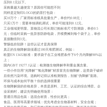
压到0.1元以下。
采购量越大越便宜？原因你可能想不到
同样是定制印LOGO的奶茶打包袋：
买10万个：厂家用标准模具批量生产，单价约0.08元；
只买1万个：需要单独调机调试，单价可能涨到0.12元。
工业领域更明显。某物流公司长期订购标准尺寸防潮袋，单价0.5
元；但临时采购一批异形防静电袋，开模费摊到每个袋子上，单价
直接翻倍到1元。
警惕低价陷阱！这些认证才是真保障
真正的生物降解袋须通过180天堆肥测试，例如：
欧盟EN 13432标准：要求袋子在工业堆肥条件下6个月内降解90%以
上；
国内GB/T 19277.1认证：检测微生物降解率和重金属含量。
一些小作坊用“光降解”“氧化降解”材质冒充生物降解，这类袋子破碎
后依然污染环境。选购时记得认准检测报告，别被“伪降解”套路。
环保与成本如何平衡？你的选择很重要
生物降解袋的价格差异，本质是原料、工艺、认证的综合博弈。企
业采购时，建议先明确使用场景：
普通日用品包装：选混合材质，性价比更高；
食品、医用等高要求领域：优先考虑全生物基材料，安全合规；