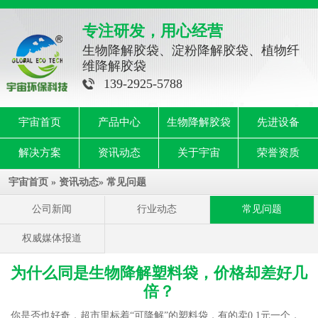
专注研发，用心经营
生物降解胶袋、淀粉降解胶袋、植物纤
维降解胶袋
139-2925-5788
宇宙首页
产品中心
生物降解胶袋
先进设备
解决方案
资讯动态
关于宇宙
荣誉资质
宇宙首页
»
资讯动态
»
常见问题
公司新闻
行业动态
常见问题
权威媒体报道
为什么同是生物降解塑料袋，价格却差好几
倍？
你是否也好奇，超市里标着“可降解”的塑料袋，有的卖0.1元一个，