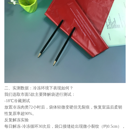
二、实测数据：冷冻环境下表现如何？
我们选取市面5款主要降解袋进行测试：
-18℃冷藏测试
放置冷冻肉类72小时后，袋体轻微变硬但无裂痕，恢复室温后柔韧
性复原率超90%。
反复解冻实验
每日解冻-冷冻循环30次后，袋口接缝处出现微小裂纹（约0.5cm），