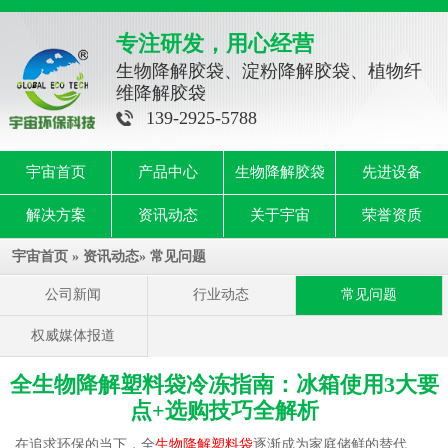
专注研发，用心经营
生物降解胶袋、淀粉降解胶袋、植物纤
维降解胶袋
139-2925-5788
宇宙首页
产品中心
生物降解胶袋
先进设备
解决方案
资讯动态
关于宇宙
荣誉资质
宇宙首页
»
资讯动态
»
常见问题
公司新闻
行业动态
常见问题
权威媒体报道
全生物降解塑料袋冷冻指南：冰箱使用3大要
点+选购技巧全解析
在追求环保的当下，全
生物降解塑料袋
逐渐成为家庭储鲜的替代