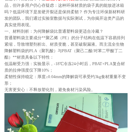
品，但许多用户仍心存疑虑：这种环保材质的袋子真的能放进冰箱
吗？低温环境下是发硬开裂还是保持柔韧？ 作为专注环保新材料研
发的团队，我们通过实验室数据与实际测试，为你揭开这类产品的
真实使用表现。
一、材料剖析：为何降解袋比普通塑料袋更适合冷藏？
普通塑料袋主要成分**聚乙烯（PE）的分子结构在低温下容易排列
紧缩，导致增塑剂析出、材质变脆，甚至破裂漏液。而主流全生物
降解塑料袋的PLA（聚乳酸）与PBAT（聚己二酸/对苯二甲酸丁二
酯）**材质具备以下特性：
低温耐受力强：实验显示，-18℃冷冻24小时后，PBAT+PLA复合材
质的拉伸强度仅下降10%；
柔韧性保持稳定：厚度≥0.04mm的降解袋可承受约3kg食材重量不变
形；
无害更安心：不释放塑化剂，避免食材污染风险。