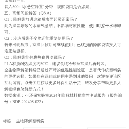
试密封性能
装入500ml水悬空静置1分钟，观察袋口是否渗漏。
五、高频问题解答（Q&A）
Q1：降解袋放进冰箱后表面起雾正常吗？
此为温差导致的水蒸气凝结，不影响材质性能，使用时擦干水珠即
可。
Q2：冷冻后袋子变脆还能重复使用吗？
若未出现裂痕，室温回软后可继续使用；已破损的降解袋请投入可
堆肥垃圾桶。
Q3：降解袋能包裹热食再冷藏吗？
PLA材质耐热温度约50℃，建议食物冷却至常温后再封装。
全生物降解塑料袋已通过严苛的低温性能验证，是替代传统塑料袋
的更优选择。如果您在选购或使用中遇到其他疑问，欢迎在评论区
互动留言。点击关注获取更多环保生活干货，转发分享帮助更多人
解锁绿色储鲜新方式！
数据来源：××环保实验室2024年降解材料耐寒性测试报告（报告编
号：BDP-202408-022）
标签：
生物降解塑料袋