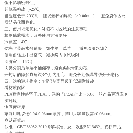
但不影响密封性。
超低温挑战（-25℃）
当温度低于-20℃时，建议选择加厚款（≥0.06mm），避免袋体因材
质结晶化而脆化。
三、使用场景优化：冰箱不同区域的注意事项
根据储藏需求，调整使用方法更好：
冷藏室（4℃）
优先封装高水分蔬果（如生菜、草莓），避免冷凝水渗入
使用前轻压排出空气，减少袋内水汽吸附
冷冻室（-18℃）
肉类分割后单层平铺储存，避免尖锐骨刺划破
开封后的降解袋建议3个月内用完，避免长期低温导致分子老化
四、选购避坑指南：4招识别高品质耐低温降解袋
看材质配比
PLA耐寒性略弱于PBAT，选购「PBAT占比＞60%」的产品更适应冷
冻环境。
测厚度密度
家庭用建议选0.04-0.06mm厚度，商用大容量款需≥0.08mm。
查认证标志
认准「GB/T38082-2019降解标准」及「欧盟EN13432」双标产品。