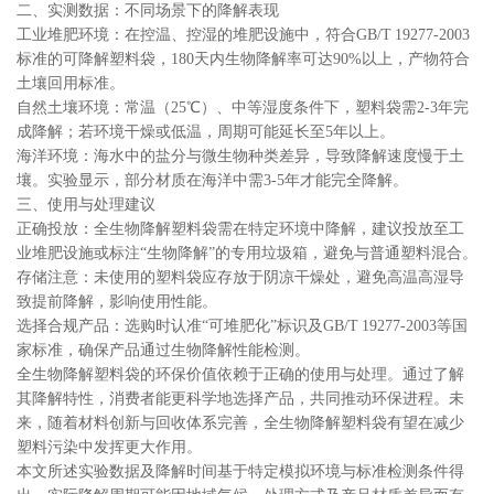
二、实测数据：不同场景下的降解表现
工业堆肥环境：在控温、控湿的堆肥设施中，符合GB/T 19277-2003
标准的可降解塑料袋，180天内生物降解率可达90%以上，产物符合
土壤回用标准。
自然土壤环境：常温（25℃）、中等湿度条件下，塑料袋需2-3年完
成降解；若环境干燥或低温，周期可能延长至5年以上。
海洋环境：海水中的盐分与微生物种类差异，导致降解速度慢于土
壤。实验显示，部分材质在海洋中需3-5年才能完全降解。
三、使用与处理建议
正确投放：全生物降解塑料袋需在特定环境中降解，建议投放至工
业堆肥设施或标注“生物降解”的专用垃圾箱，避免与普通塑料混合。
存储注意：未使用的塑料袋应存放于阴凉干燥处，避免高温高湿导
致提前降解，影响使用性能。
选择合规产品：选购时认准“可堆肥化”标识及GB/T 19277-2003等国
家标准，确保产品通过生物降解性能检测。
全生物降解塑料袋的环保价值依赖于正确的使用与处理。通过了解
其降解特性，消费者能更科学地选择产品，共同推动环保进程。未
来，随着材料创新与回收体系完善，全生物降解塑料袋有望在减少
塑料污染中发挥更大作用。
本文所述实验数据及降解时间基于特定模拟环境与标准检测条件得