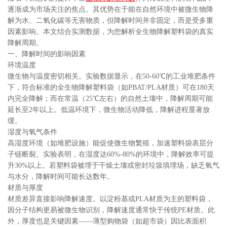
逐渐成为市场关注的焦点。其优势在于能在自然环境中被微生物降
解为水、二氧化碳等无害物质，但降解时间并非固定，而是受多重
因素影响。本文结合实测数据，为您解析全生物降解塑料袋的真实
降解周期。
一、降解时间的影响因素
环境温度
微生物与温度密切相关。实验数据显示，在50-60℃的工业堆肥条件
下，符合标准的全生物降解塑料袋（如PBAT/PLA材质）可在180天
内完全降解；而在常温（25℃左右）的自然土壤中，降解周期可能
延长至2年以上。低温环境下，微生物活动降低，降解进程显著放
缓。
湿度与氧气条件
高湿度环境（如堆肥设施）能促使微生物繁殖，加速塑料袋表层分
子链断裂。实验表明，在湿度达60%-80%的环境中，降解效率可提
升30%以上。若塑料袋被埋于干燥土壤或密封垃圾填埋场，缺乏氧气
与水分，降解时间可能长达数年。
材质与厚度
材质差异直接影响降解速度。以淀粉基或PLA材质为主的塑料袋，
因分子结构更易被微生物识别，降解速度通常快于传统PE材质。此
外，厚度也是关键因素——薄型购物袋（如超市袋）因比表面积