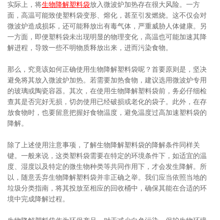
实际上，将
生物降解塑料袋
放入微波炉加热存在很大风险。一方
面，高温可能致使塑料袋变形、熔化，甚至引发燃烧。这不仅会对
微波炉造成损坏，还可能释放出有毒气体，严重威胁人体健康。另
一方面，即便塑料袋未出现明显的物理变化，高温也可能加速其降
解进程，导致一些不明物质释放出来，进而污染食物。
那么，究竟该如何正确使用生物降解塑料袋呢？首要原则是，坚决
避免将其放入微波炉加热。若需要加热食物，建议选用微波炉专用
的玻璃或陶瓷容器。其次，在使用生物降解塑料袋前，务必仔细检
查其是否完好无损，切勿使用已经破损或老化的袋子。此外，在存
放食物时，也要留意把握好食物温度，避免温度过高加速塑料袋的
降解。
除了上述使用注意事项，了解生物降解塑料袋的降解条件同样关
键。一般来说，这类塑料袋需要在特定的环境条件下，如适宜的温
度、湿度以及特定的微生物种类等共同作用下，才会发生降解。所
以，随意丢弃生物降解塑料袋并非正确之举。我们应当依照当地的
垃圾分类指南，将其投放至相应的回收桶中，确保其能在合适的环
境中完成降解过程。