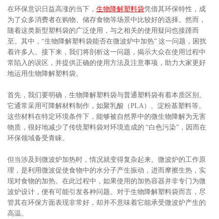
在环保意识日益高涨的当下，
生物降解塑料袋
凭借其环保特性，成
为了众多消费者在购物、储存食物等场景中比较好的选择。然而，
随着这类新型塑料袋的广泛使用，与之相关的使用疑问也接踵而
至。其中，“生物降解塑料袋能否在微波炉中加热” 这一问题，困扰
着许多人。接下来，我们将剖析这一问题，揭示大众在使用过程中
常陷入的误区，并提供正确的使用方法及注意事项，助力大家更好
地运用生物降解塑料袋。
首先，我们要明确，生物降解塑料袋与普通塑料袋有着本质区别。
它通常采用可降解材料制作，如聚乳酸（PLA）、淀粉基塑料等。
这些材料在特定环境条件下，能够被自然界中的微生物降解为无害
物质，很好地减少了传统塑料袋对环境造成的 “白色污染”，因而在
环保领域备受青睐。
但当涉及到微波炉加热时，情况就变得复杂起来。微波炉的工作原
理，是利用微波促使食物中的水分子产生振动，进而摩擦生热，实
现对食物的加热。在此过程中，如果使用的加热容器并非专门为微
波炉设计，便有可能引发各种问题。对于生物降解塑料袋而言，尽
管其在环保方面表现非常好，却并不意味着它能承受微波炉产生的
高温。