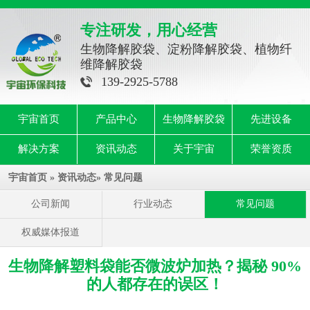
专注研发，用心经营
生物降解胶袋、淀粉降解胶袋、植物纤
维降解胶袋
139-2925-5788
宇宙首页
产品中心
生物降解胶袋
先进设备
解决方案
资讯动态
关于宇宙
荣誉资质
宇宙首页
»
资讯动态
»
常见问题
公司新闻
行业动态
常见问题
权威媒体报道
生物降解塑料袋能否微波炉加热？揭秘 90%
的人都存在的误区！