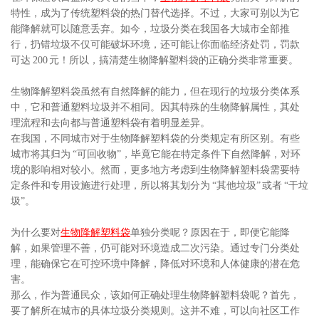
特性，成为了传统塑料袋的热门替代选择。不过，大家可别以为它
能降解就可以随意丢弃。如今，垃圾分类在我国各大城市全部推
行，扔错垃圾不仅可能破坏环境，还可能让你面临经济处罚，罚款
可达 200 元！所以，搞清楚生物降解塑料袋的正确分类非常重要。
生物降解塑料袋虽然有自然降解的能力，但在现行的垃圾分类体系
中，它和普通塑料垃圾并不相同。因其特殊的生物降解属性，其处
理流程和去向都与普通塑料袋有着明显差异。
在我国，不同城市对于生物降解塑料袋的分类规定有所区别。有些
城市将其归为 “可回收物”，毕竟它能在特定条件下自然降解，对环
境的影响相对较小。然而，更多地方考虑到生物降解塑料袋需要特
定条件和专用设施进行处理，所以将其划分为 “其他垃圾” 或者 “干垃
圾”。
为什么要对
生物降解塑料袋
单独分类呢？原因在于，即便它能降
解，如果管理不善，仍可能对环境造成二次污染。通过专门分类处
理，能确保它在可控环境中降解，降低对环境和人体健康的潜在危
害。
那么，作为普通民众，该如何正确处理生物降解塑料袋呢？首先，
要了解所在城市的具体垃圾分类规则。这并不难，可以向社区工作