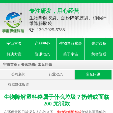
专注研发，用心经营
生物降解胶袋、淀粉降解胶袋、植物纤
维降解胶袋
139-2925-5788
宇宙首页
产品中心
生物降解胶袋
先进设备
解决方案
资讯动态
关于宇宙
荣誉资质
宇宙首页
»
资讯动态
»
常见问题
公司新闻
行业动态
常见问题
权威媒体报道
生物降解塑料袋属于什么垃圾？扔错或面临
200 元罚款
在环保意识日益深入人心的当下，
生物降解塑料袋
凭借其可降解的