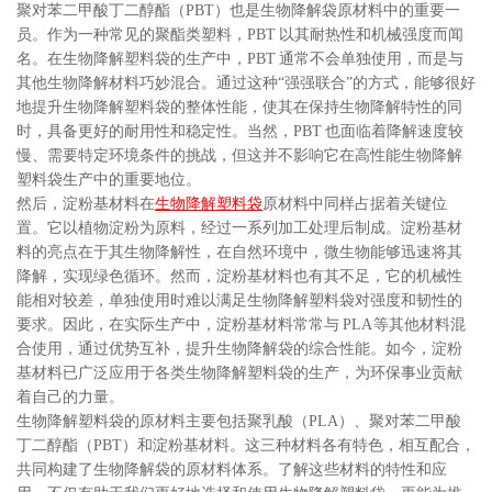
聚对苯二甲酸丁二醇酯（PBT）也是生物降解袋原材料中的重要一
员。作为一种常见的聚酯类塑料，PBT 以其耐热性和机械强度而闻
名。在生物降解塑料袋的生产中，PBT 通常不会单独使用，而是与
其他生物降解材料巧妙混合。通过这种“强强联合”的方式，能够很好
地提升生物降解塑料袋的整体性能，使其在保持生物降解特性的同
时，具备更好的耐用性和稳定性。当然，PBT 也面临着降解速度较
慢、需要特定环境条件的挑战，但这并不影响它在高性能生物降解
塑料袋生产中的重要地位。
然后，淀粉基材料在
生物降解塑料袋
原材料中同样占据着关键位
置。它以植物淀粉为原料，经过一系列加工处理后制成。淀粉基材
料的亮点在于其生物降解性，在自然环境中，微生物能够迅速将其
降解，实现绿色循环。然而，淀粉基材料也有其不足，它的机械性
能相对较差，单独使用时难以满足生物降解塑料袋对强度和韧性的
要求。因此，在实际生产中，淀粉基材料常常与 PLA 等其他材料混
合使用，通过优势互补，提升生物降解袋的综合性能。如今，淀粉
基材料已广泛应用于各类生物降解塑料袋的生产，为环保事业贡献
着自己的力量。
生物降解塑料袋的原材料主要包括聚乳酸（PLA）、聚对苯二甲酸
丁二醇酯（PBT）和淀粉基材料。这三种材料各有特色，相互配合，
共同构建了生物降解袋的原材料体系。了解这些材料的特性和应