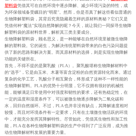
塑料袋
凭借其可在自然环境中逐步降解、减少环境污染的特性，成
为环保领域备受瞩目的“明星”。然而，你是否真了解这些看似普通的
生物降解塑料袋，其背后究竟隐藏着怎样的原材料奥秘？它们又是
凭借何种“魔法”实现自然降解的呢？今天，就让我们一同探寻生物降
解塑料袋的原材料世界，解析其三类主要成分。
生物降解塑料袋，顾名思义，是一种能够在自然环境里被微生物降
解的塑料袋。它的诞生，为解决传统塑料袋带来的白色污染问题提
供了新的思路和解决方案。而其原材料的选择，则是实现生物降解
功能的关键所在。
首先，不得不提的是聚乳酸（PLA）。聚乳酸堪称生物降解材料中
的“选手”，它是由玉米、木薯等富含淀粉的自然资源转化而来。通过
复杂的化学工艺，乳酸分子相互聚合，终形成了这种不一样性能的
生物降解塑料。PLA 的优势十分明显，它不仅拥有很好的机械性
能，能够满足日常使用中对强度和韧性的要求，还有热稳定性，在
一定的温度和湿度条件下，可以被微生物逐步降解为二氧化碳和
水，回归自然循环。不过，PLA 也并非没有缺点，其降解速度相对
较慢，而且对环境条件有一定要求，只有在土壤微生物活跃的环境
中，才能充分发挥其降解特性。尽管如此，凭借其生物性和加工性
能，PLA 在各种生物降解塑料袋的生产中得到了广泛应用，成为推
动生物降解材料发展的重要力量。