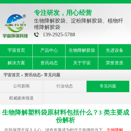
专注研发，用心经营
生物降解胶袋、淀粉降解胶袋、植物纤
维降解胶袋
139-2925-5788
宇宙首页
产品中心
生物降解胶袋
先进设备
解决方案
资讯动态
关于宇宙
荣誉资质
宇宙首页
»
资讯动态
»
常见问题
公司新闻
行业动态
常见问题
权威媒体报道
生物降解塑料袋原材料包括什么？3 类主要成
份解析
在环保理念深入人心、绿色发展成为时代主旋律的当下，
生物降解