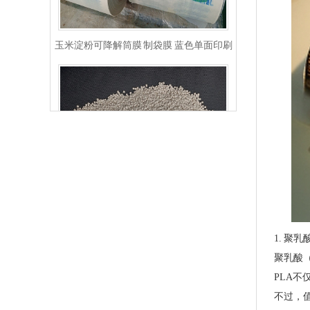
玉米淀粉可降解筒膜 制袋膜 蓝色单面印刷
PLA+PBAT全生物降解骨条料 贴骨袋/拉链袋封口专用
1. 聚乳
聚乳酸
PLA
不过，