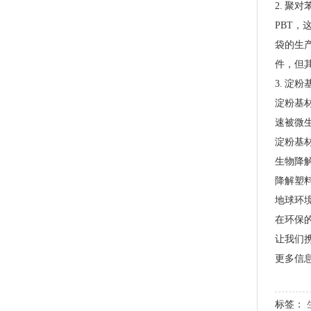
2. 聚
PBT
袋的生
件，但
3. 淀
淀粉基
PLA+PBAT全生物降解手挽胶袋 CT袋·影像袋专用
速被微
淀粉基
生物降
降解塑
地球环
在环保
让我们
更多信
标签：
PLA+PBAT全生物降解手挽奶茶打包袋 外卖打包