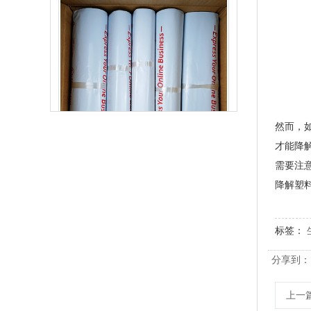
然而，
才能降
生物降解快递袋 内黑外白三层共挤物流袋
需要注
降解塑
标签：
分享到：
上一