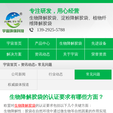
专注研发，用心经营
生物降解胶袋、淀粉降解胶袋、植物纤
维降解胶袋
139-2925-5788
宇宙首页
产品中心
生物降解胶袋
先进设备
解决方案
资讯动态
关于宇宙
荣誉资质
宇宙首页
»
资讯动态
»
常见问题
公司新闻
行业动态
常见问题
权威媒体报道
生物降解胶袋的认证要求有哪些方面？
欧盟对
生物降解胶袋
的认证要求包括以下几个关键方面：
生物降解性：胶袋在自然环境中通过微生物等自然因素的作用实现