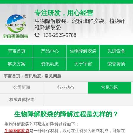
专注研发，用心经营
生物降解胶袋、淀粉降解胶袋、植物纤
维降解胶袋
139-2925-5788
宇宙首页
产品中心
生物降解胶袋
先进设备
解决方案
资讯动态
关于宇宙
荣誉资质
宇宙首页
»
资讯动态
»
常见问题
公司新闻
行业动态
常见问题
权威媒体报道
生物降解胶袋的降解过程是怎样的？
生物降解胶袋的环境友好降解过程如下：
生物降解胶袋
是一种环保材料，以可在生资源为原料制成，能够在