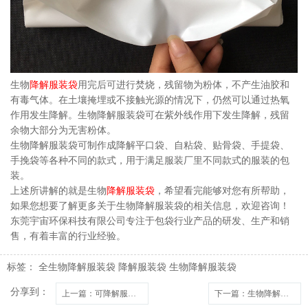
生物
降解服装袋
用完后可进行焚烧，残留物为粉体，不产生油胶和
有毒气体。在土壤掩埋或不接触光源的情况下，仍然可以通过热氧
作用发生降解。生物降解服装袋可在紫外线作用下发生降解，残留
余物大部分为无害粉体。
生物降解服装袋可制作成降解平口袋、自粘袋、贴骨袋、手提袋、
手挽袋等各种不同的款式，用于满足服装厂里不同款式的服装的包
装。
上述所讲解的就是生物
降解服装袋
，希望看完能够对您有所帮助，
如果您想要了解更多关于生物降解服装袋的相关信息，欢迎咨询！
东莞宇宙环保科技有限公司专注于包袋行业产品的研发、生产和销
售，有着丰富的行业经验。
标签：
全生物降解服装袋
降解服装袋
生物降解服装袋
分享到：
上一篇
：可降解服装袋在使用过程中会降解掉吗？
下一篇
：生物降解服装袋有哪些特点？