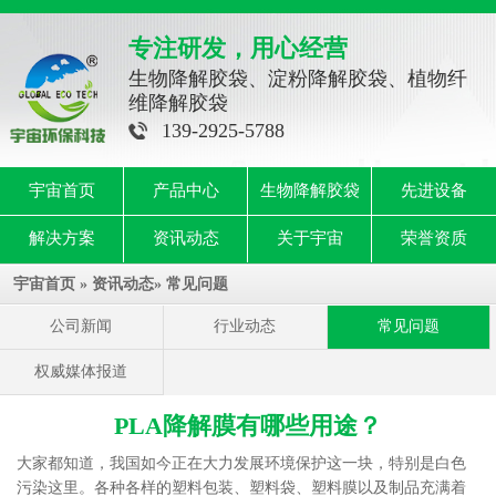
专注研发，用心经营
生物降解胶袋、淀粉降解胶袋、植物纤
维降解胶袋
139-2925-5788
宇宙首页
产品中心
生物降解胶袋
先进设备
解决方案
资讯动态
关于宇宙
荣誉资质
宇宙首页
»
资讯动态
»
常见问题
公司新闻
行业动态
常见问题
权威媒体报道
PLA降解膜有哪些用途？
大家都知道，我国如今正在大力发展环境保护这一块，特别是白色
污染这里。各种各样的塑料包装、塑料袋、塑料膜以及制品充满着