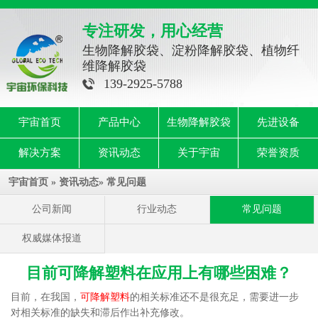
专注研发，用心经营
生物降解胶袋、淀粉降解胶袋、植物纤
维降解胶袋
139-2925-5788
宇宙首页
产品中心
生物降解胶袋
先进设备
解决方案
资讯动态
关于宇宙
荣誉资质
宇宙首页
»
资讯动态
»
常见问题
公司新闻
行业动态
常见问题
权威媒体报道
目前可降解塑料在应用上有哪些困难？
目前，在我国，
可降解塑料
的相关标准还不是很充足，需要进一步
对相关标准的缺失和滞后作出补充修改。