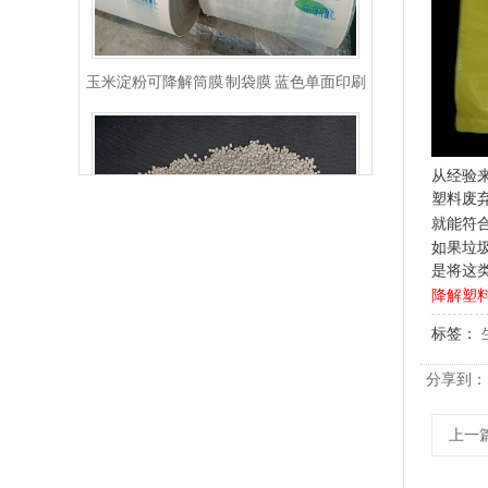
玉米淀粉可降解筒膜 制袋膜 蓝色单面印刷
从经验
塑料废
就能符
如果垃
是将这
降解塑
标签：
PLA+PBAT全生物降解骨条料 贴骨袋/拉链袋封口专用
分享到：
上一