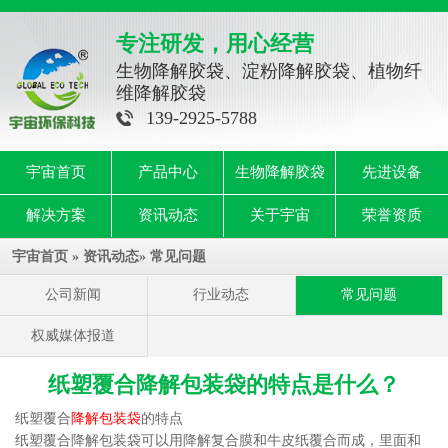
专注研发，用心经营
生物降解胶袋、淀粉降解胶袋、植物纤
维降解胶袋
139-2925-5788
宇宙首页
产品中心
生物降解胶袋
先进设备
解决方案
资讯动态
关于宇宙
荣誉资质
宇宙首页
»
资讯动态
»
常见问题
公司新闻
行业动态
常见问题
权威媒体报道
纸塑覆合降解包装袋的特点是什么？
纸塑覆合
降解包装袋
的特点
纸塑覆合
降解包装袋
可以用降解复合膜和牛皮纸覆合而成，里面和